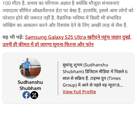
100 मीटर है. प्रभाव का परिणाम अज्ञात है क्योंकि मौजूदा संभावनाएं
ज्यादातर सीमित ऑब्ज़र्वेशनल डेटा पर बेस्ड हैं. हालांकि, इससे आम लोगों को
परेशान होने की जरूरत नहीं है. वैज्ञानिक भविष्य में किसी भी संभावित
जोखिम का आकलन करने और रिस्पांस देने के लिए अच्छी तरह से लैस हैं.
यह भी पढ़ें:
Samsung Galaxy S25 Ultra खरीदने पहुंच जाइए दुबई,
उतनी ही कीमत में हो जाएगा घूमना-फिरना और फोन
सुधांशु शुभम (Sudhanshu
Shubham) डिजिटल मीडिया में पिछले 6
साल से सक्रिय हैं. टाइम्स ग्रुप (Times
Sudhanshu
Group) में आने से पहले वह न्यूज18
Shubham
(News18) और आजतक (Aaj Tak) जैसी
View Full Profile
संस्थाओं के साथ काम कर चुके हैं. टेक के
अलावा इन्होंने हाइपर लोकल बीट, डेटा
एनालिसिस का भी काम किया है.