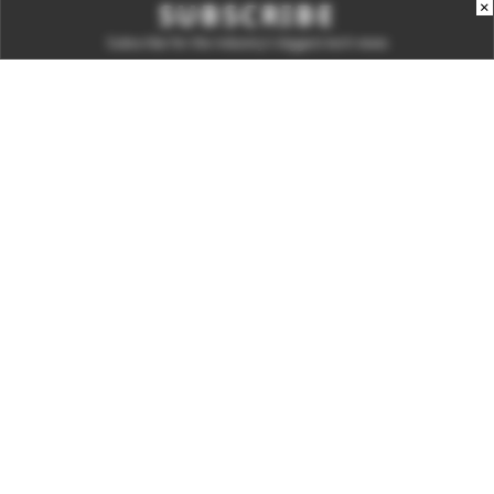
×
SUBSCRIBE
Subscribe for the industry's biggest tech news
Enter your email to get notified about our new solutions
By submitting your email, you agree to our
Terms
and
Privacy Notice
.
Subscribe
CONNECT WITH US
Times Center, FC-6, 1st Floor, Sector 16A, Film City, Noida -
201301
(+91-120-6776999)
(1800 121 0005)
Suggestion:
editor@digit.in