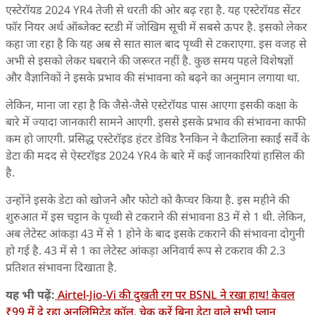
एस्टेरॉयड 2024 YR4 तेजी से धरती की ओर बढ़ रहा है. यह एस्टेरॉयड सेंटर
फॉर नियर अर्थ ऑब्जेक्ट स्टडी में जोखिम सूची में सबसे ऊपर है. इसको लेकर
कहा जा रहा है कि यह अब से सात साल बाद पृथ्वी से टकराएगा. इस वजह से
अभी से इसको लेकर घबराने की जरूरत नहीं है. कुछ समय पहले विशेषज्ञों
और वैज्ञानिकों ने इसके प्रभाव की संभावना को बढ़ने का अनुमान लगाया था.
लेकिन, माना जा रहा है कि जैसे-जैसे एस्टेरॉयड पास आएगा इसकी कक्षा के
बारे में ज्यादा जानकारी सामने आएगी. इससे इसके प्रभाव की संभावना काफी
कम हो जाएगी. प्रसिद्ध एस्टेरॉइड हंटर डेविड रैनकिन ने कैटालिना स्काई सर्वे के
डेटा की मदद से ऐस्टरॉइड 2024 YR4 के बारे में कई जानकारियां हासिल की
है.
उन्होंने इसके डेटा को खोजने और फोटो को कैप्चर किया है. इस महीने की
शुरुआत में इस चट्टान के पृथ्वी से टकराने की संभावना 83 में से 1 थी. लेकिन,
अब लेटेस्ट आंकड़ा 43 में से 1 होने के बाद इसके टकराने की संभावना दोगुनी
हो गई है. 43 में से 1 का लेटेस्ट आंकड़ा अनिवार्य रूप से टकराव की 2.3
प्रतिशत संभावना दिखाता है.
यह भी पढ़ें:
Airtel-Jio-Vi की दुखती रग पर BSNL ने रखा हाथ! केवल
₹99 में दे रहा अनलिमिटेड कॉल, चेक करें बिना डेटा वाले सभी प्लान