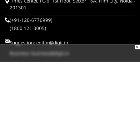
Times Center, FC-6, 1st Floor, Sector 16A, Film City, Noida -
201301
(+91-120-6776999)
(1800 121 0005)
Suggestion:
editor@digit.in
×
Business:
business@digit.in
Website:
sales@digit.in
ABOUT US
CONTACT US
ADVERTISE WITH US
REGULATORY
TERMS & CONDITIONS
PRIVACY POLICY
DISCLAIMER
© 2026
Digit.in
, All rights reserved