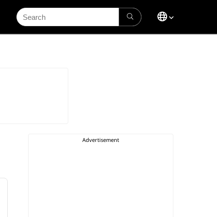
Search
for: