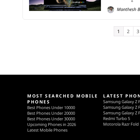
Manthesh B
1
2
3
MOST SEARCHED MOBILE
LATEST PHO
PHONES
Samsung Galaxy Z F
Samsung Galaxy Z F
Best Phones Under 10000
Samsung Galaxy Z F
Best Phones Under 20000
Redmi Turbo 5
Best Phones Under 30000
Motorola Razr Fold
Upcoming Phones in 2026
Latest Mobile Phones