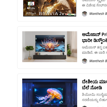
ಈ ವಿಶೇಷ ಸೇಲ್‌ನಲ
Manthesh B
ಅಮೆಜಾನ್‌ Pri
ಭಾರೀ ಡಿಸ್ಕೌಂಟ
ಅಮೆಜಾನ್ ತನ್ನ ಬಹು
ಮಾಡಿದೆ. ಈ ಬಾರಿ ಸ
Manthesh B
ದೇಶೀಯ ಮಾರುಕಟ್
ಬೆಲೆ ನೋಡಿ
ಶಿಯೋಮಿ ಸಂಸ್ಥೆಯು 
ಸರಣಿಯನ್ನು ಬಿಡುಗಡ