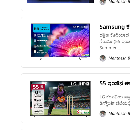
Manthesh B
Samsung ಕಂಪನ
ದಕ್ಷಿಣ ಕೊರಿಯಾದ 
ಸೆಂ.ಮೀ (55 ಇಂಚ
Summer ...
Manthesh B
55 ಇಂಚಿನ ಈ LG
LG ಕಂಪನಿಯ ಸ್ಮಾರ್
ಡಿಸ್ಕೌಂಟ್‌ ಬೆಲೆಯಲ
Manthesh B