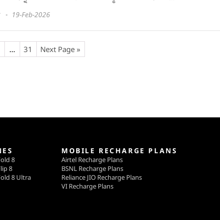
19-Feb-2026
…
31
Next Page »
NES
MOBILE RECHARGE PLANS
old 8
Airtel Recharge Plans
lip 8
BSNL Recharge Plans
old 8 Ultra
Reliance JIO Recharge Plans
VI Recharge Plans