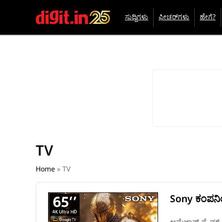
ಸುದ್ದಿಗಳು
ಫೀಚರ್‌ಗಳು
ಹೇಗೆ?
TV
Home
»
TV
Sony ಕಂಪನಿಯ 
ಅಮೆಜಾನ್‌ ಪ್ರೈಮ್‌ 