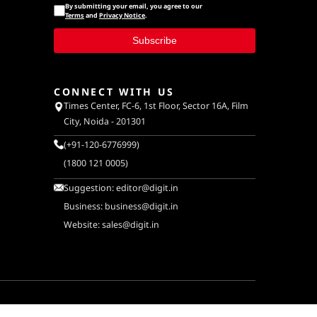
By submitting your email, you agree to our
Terms
and
Privacy Notice
.
Subscribe
CONNECT WITH US
Times Center, FC-6, 1st Floor, Sector 16A, Film
City, Noida - 201301
(+91-120-6776999)
(1800 121 0005)
Suggestion:
editor@digit.in
Business:
business@digit.in
Website:
sales@digit.in
ULATORY
TERMS & CONDITIONS
PRIVACY POLICY
DISCLAIMER