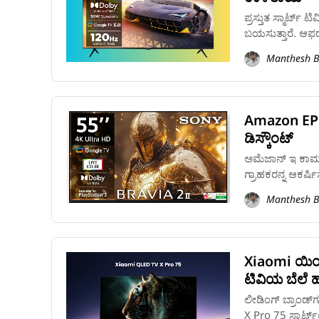
ಪ್ರಸ್ತುತ ಸ್ಮಾರ್ಟ್‌
ಬಯಸುತ್ತಾರೆ. ಆಫರ್‌ನಲ
Manthesh B
Amazon EPL 
ಡಿಸ್ಕೌಂಟ್‌
ಅಮೆಜಾನ್‌ ಇ ಕಾಮ
ಗ್ರಾಹಕರನ್ನ ಆಕರ್ಷಿಸ
Manthesh B
Xiaomi ಯಿಂದ
ಟಿವಿಯ ಬೆಲೆ 
ಲೀಡಿಂಗ್‌ ಬ್ರಾಂಡ
X Pro 75 ಸ್ಮಾರ್ಟ್