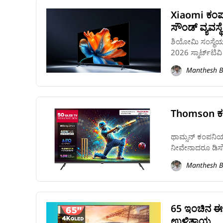
Xiaomi ಕಂಪನಿ
ಸೌಂಡ್‌ ವ್ಯವಸ್ಥೆ
ಶಿಯೋಮಿ ಸಂಸ್ಥೆಯು
2026 ಸ್ಮಾರ್ಟ್‌ಟ
Manthesh B
Thomson ಕಂಪ
ಥಾಮ್ಸನ್ ಕಂಪನಿಯ ಸ
ನೀವೇನಾದರೂ ಡಿಸ್ಕೌ
Manthesh B
65 ಇಂಚಿನ ಈ M
ಉಳಿತಾಯ