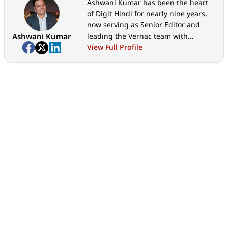
Ashwani Kumar has been the heart
of Digit Hindi for nearly nine years,
now serving as Senior Editor and
Ashwani Kumar
leading the Vernac team with
passion. He’s known for making
View Full Profile
complex tech simple and relatable,
helping millions discover gadgets,
reviews, and news in their own
language. Ashwani’s approachable
writing and commitment have turned
Digit Hindi into a trusted tech haven
for regional readers across India,
bridging the gap between
technology and everyday life.