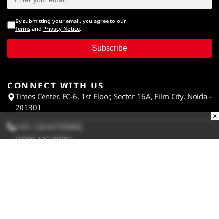
By submitting your email, you agree to our
Terms
and
Privacy Notice
.
Subscribe
CONNECT WITH US
Times Center, FC-6, 1st Floor, Sector 16A, Film City, Noida -
201301
×
(+91-120-6776999)
(1800 121 0005)
Suggestion:
editor@digit.in
Business:
business@digit.in
Website:
sales@digit.in