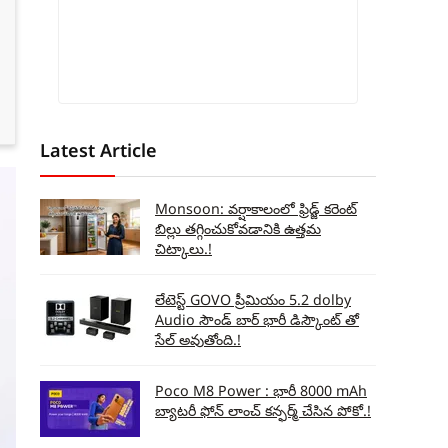
Latest Article
Monsoon: వర్షాకాలంలో ఫ్రిడ్జ్ కరెంట్
బిల్లు తగ్గించుకోవడానికి ఉత్తమ
చిట్కాలు.!
లేటెస్ట్ GOVO ప్రీమియం 5.2 dolby
Audio సౌండ్ బార్ భారీ డిస్కౌంట్ తో
సేల్ అవుతోంది.!
Poco M8 Power : భారీ 8000 mAh
బ్యాటరీ ఫోన్ లాంచ్ కన్ఫర్మ్ చేసిన పోకో.!