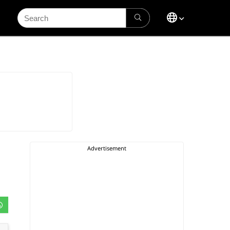
Search
for: