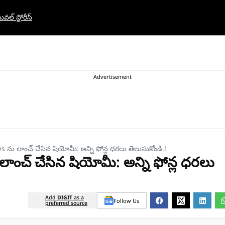
ువల్ స్టోరీస్
ను లాంచ్ చేసిన షియోమీ: అన్ని ఫోన్ల ధరలు తెలుసుకోండి.!
ంచ్ చేసిన షియోమీ: అన్ని ఫోన్ల ధరలు
Add
DIGIT
as a
Follow Us
preferred source