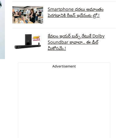
Smartphone ధరలు అమాంతం
పెరగడానికి రీజన్ ఇదేనంట బ్రో.!
కేవలం ఇయర్ బడ్స్ రేటుకే Dolby
Soundbar కావాలా.. ఈ డీల్
మీకోసమే.!