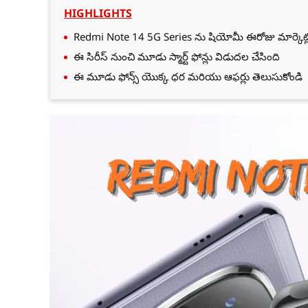
HIGHLIGHTS
Redmi Note 14 5G Series ను షియోమీ ఈరోజు మార్కెట్ల
ఈ సిరీస్ నుంచి మూడు స్మార్ట్ ఫోన్లు విడుదల చేసింది
ఈ మూడు ఫోన్స్ యొక్క ధర మరియు ఆఫర్లు తెలుసుకోండి