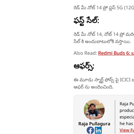
రెడ్ మీ నోట్ 14 ప్రో ప్లస్ 5G 
ఫస్ట్ సేల్:
రెడ్ మీ నోట్ 14, నోట్ 14 ప్రో మర
సేల్ కి అందుబాటులోకి వస్తాయి.
Also Read:
Redmi Buds 6: బడ్
ఆఫర్స్:
ఈ మూడు స్మార్ట్ ఫోన్స్ పై ICICI బ్య
ఆఫర్ ను అందించింది.
Raja Pu
produc
especia
Raja Pullagura
he has 
gadget
View Fu