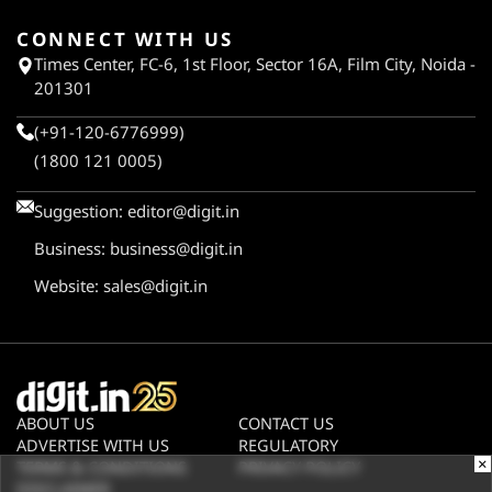
CONNECT WITH US
Times Center, FC-6, 1st Floor, Sector 16A, Film City, Noida -
201301
(+91-120-6776999)
(1800 121 0005)
Suggestion:
editor@digit.in
Business:
business@digit.in
Website:
sales@digit.in
ABOUT US
CONTACT US
ADVERTISE WITH US
REGULATORY
×
TERMS & CONDITIONS
PRIVACY POLICY
DISCLAIMER