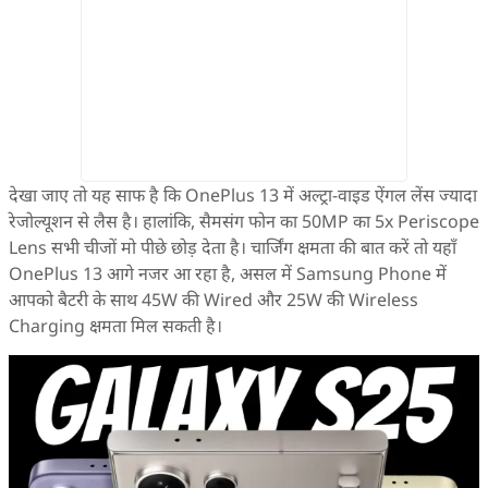
देखा जाए तो यह साफ है कि OnePlus 13 में अल्ट्रा-वाइड ऐंगल लेंस ज्यादा
रेजोल्यूशन से लैस है। हालांकि, सैमसंग फोन का 50MP का 5x Periscope
Lens सभी चीजों मो पीछे छोड़ देता है। चार्जिंग क्षमता की बात करें तो यहाँ
OnePlus 13 आगे नजर आ रहा है, असल में Samsung Phone में
आपको बैटरी के साथ 45W की Wired और 25W की Wireless
Charging क्षमता मिल सकती है।