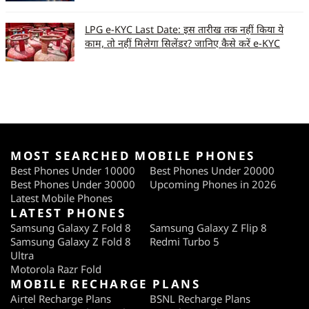
LPG e-KYC Last Date: इस तारीख तक नहीं किया ये
काम, तो नहीं मिलेगा सिलेंडर? जानिए कैसे करें e-KYC
MOST SEARCHED MOBILE PHONES
Best Phones Under 10000
Best Phones Under 20000
Best Phones Under 30000
Upcoming Phones in 2026
Latest Mobile Phones
LATEST PHONES
Samsung Galaxy Z Fold 8
Samsung Galaxy Z Flip 8
Samsung Galaxy Z Fold 8
Redmi Turbo 5
Ultra
Motorola Razr Fold
MOBILE RECHARGE PLANS
Airtel Recharge Plans
BSNL Recharge Plans