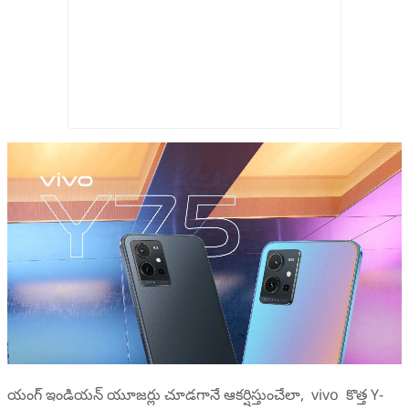
యంగ్ ఇండియన్ యూజర్లు చూడగానే ఆకర్షిస్తుంచేలా, vivo కొత్త Y-