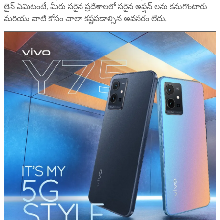
లైన్ ఏమిటంటే, మీరు సరైన ప్రదేశాలలో సరైన అప్షన్ లను కనుగొంటారు
మరియు వాటి కోసం చాలా కష్టపడాల్సిన అవసరం లేదు.