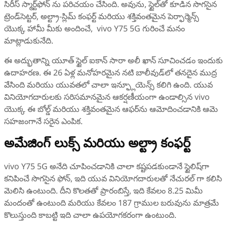
సిరీస్ స్మార్ట్‌ఫోన్‌ ను పరిచయం చేసింది. అవును, స్టైల్‌తో కూడిన సొగసైన
ట్రెండ్‌సెట్టర్, అల్ట్రా-స్లిమ్ కంఫర్ట్ మరియు శక్తివంతమైన పెర్ఫార్మెన్స్
యొక్క హామీ మీకు అందించే, vivo Y75 5G గురించే మనం
మాట్లాడుకునేది.
ఈ అద్భుతాన్ని యూత్ స్టైల్ ఐకాన్ సారా అలీ ఖాన్ సూచించడం ఇందుకు
ఉదాహరణ. ఈ 26 ఏళ్ల మనోహరమైన నటి బాలీవుడ్‌లో తనదైన ముద్ర
వేసింది మరియు యువతలో చాలా ఇన్ఫ్లూయెన్స్ కలిగి ఉంది. యువ
వినియోగదారులకు సరిసమానమైన ఆకర్షణీయంగా ఉండాల్సిన vivo
యొక్క ఈ బోల్డ్ మరియు శక్తివంతమైన ఆఫర్‌ను ఆమోదించడానికి ఆమె
సహజంగానే సరైన ఎంపిక.
అమేజింగ్ లుక్స్ మరియు అల్ట్రా కంఫర్ట్
vivo Y75 5G అనేది చూపించడానికి చాలా కష్టపడకుండానే స్టైలిష్‌గా
కనిపించే సొగసైన ఫోన్, ఇది యువ వినియోగదారులతో నేచురల్ గా కలిసి
మెలిసి ఉంటుంది. దీని కొలతతో ప్రారంబిస్తే, ఇది కేవలం 8.25 మిమీ
మందంతో ఉంటుంది మరియు కేవలం 187 గ్రాముల బరువును మాత్రమే
కొలుస్తుంది కాబట్టి ఇది చాలా ఉపయోగకరంగా ఉంటుంది.