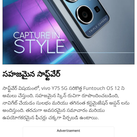
సహజమైన సాఫ్ట్‌వేర్
సాఫ్ట్‌వేర్ విషయంలో, vivo Y75 5G సరికొత్త Funtouch OS 12 ని
అమలు చేస్తుంది. సహజమైన స్కిన్ రుచిగా రూపొందించబడింది,
నావిగేట్ చేయడం సులభం మరియు తగినంత కస్టమైజేషన్ అప్షన్ లను
అందిస్తుంది. తరచుగా అవసరమైన సమాచారం మరియు
ఉపయోగకరమైన ఫీచర్లు చక్కగా పేర్చబడి ఉంటాయి.