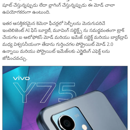
షూట్ చేస్తున్నప్పుడు లేదా వ్లాగింగ్ చేస్తున్నప్పుడు ఈ మోడ్ చాలా
ఉపయోగకరంగా ఉంటుంది.
ఇతర ఆసక్తికరమైన కెమెరా ఫీచర్లలో సెల్ఫీలను మెరుగుపరిచే
ఇంటెలిజెంట్ AI ఫేస్ బ్యూటీ, మూవింగ్ సబ్జెక్ట్స్ ను సమర్థవంతంగా ట్రాక్
చేయగల ఐ ఆటోఫోకస్ మోడ్ మరియు ఇమేజ్ సబ్జెక్ట్ మరియు బ్యాక్‌డ్రాప్
మధ్య విశ్వసనీయంగా తేడాను గుర్తించగల పోర్ట్రెయిట్ మోడ్ 2.0
ఉన్నాయి మరియు పోర్ట్రెయిట్ ఇమేజ్‌లకు ఎగ్జైటింగ్ ఎఫెక్ట్ లను
జోడించవచ్చు.