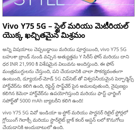
Vivo Y75 5G – స్టైల్ మరియు మెటీరియల్
యొక్క ఖచ్చితమైన మిశ్రమం
అన్ని విషయాలు చెప్పబడ్డాయి మరియు పూర్తయింది, vivo Y75 5G
బహుశా బ్రాండ్ నుండి వచ్చిన అత్యుత్తమ Y సిరీస్ ఫోన్ మరియు దాని
ధర INR 21,990 కి విశేషమైన విలువను అందిస్తుంది. ఈ ఫోన్
మంత్రముగ్దులను చేస్తుంది, పని చేయడానికి చాలా సౌకర్యవంతంగా
ఉంటుంది, డ్యూయల్-మోడ్ 5G చిప్‌సెట్‌ తో విశ్వసనీయమైన పెర్ఫార్మెన్స్
హార్డ్‌వేర్‌ను కలిగి ఉంది, రిఫైన్డ్ సాఫ్ట్‌వేర్‌ పైన అమలవుతుంది, నైపుణ్యం
కలిగిన కెమెరా హార్డ్‌వేర్‌ను ఉపయోగిస్తుంది మరియు ఫాస్ట్ ఛార్జింగ్
సపోర్ట్‌తో 5000 mAh బ్యాటరీని కలిగి ఉంది!
vivo Y75 5G వివో ఇండియా ఇ-స్టోర్ మరియు పార్టనర్ రిటైల్ స్టోర్లలో
గ్లోయింగ్ గెలాక్సీ మరియు స్టార్‌లైట్ బ్లాక్ కలర్ ఆప్షన్‌ లలో కొనుగోలు
చేయడానికి అందుబాటులో ఉంది.