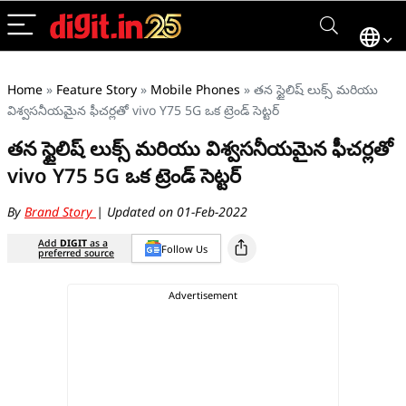
Home
»
Feature Story
»
Mobile Phones
»
తన స్టైలిష్ లుక్స్ మరియు
విశ్వసనీయమైన ఫీచర్లతో vivo Y75 5G ఒక ట్రెండ్ సెట్టర్
తన స్టైలిష్ లుక్స్ మరియు విశ్వసనీయమైన ఫీచర్లతో
vivo Y75 5G ఒక ట్రెండ్ సెట్టర్
By
Brand Story
| Updated on 01-Feb-2022
Add
DIGIT
as a
Follow Us
preferred source