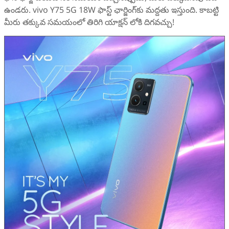
ఉండరు. vivo Y75 5G 18W ఫాస్ట్ ఛార్జింగ్‌కు మద్దతు ఇస్తుంది. కాబట్టి
మీరు తక్కువ సమయంలో తిరిగి యాక్షన్ లోకి దిగవచ్చు!