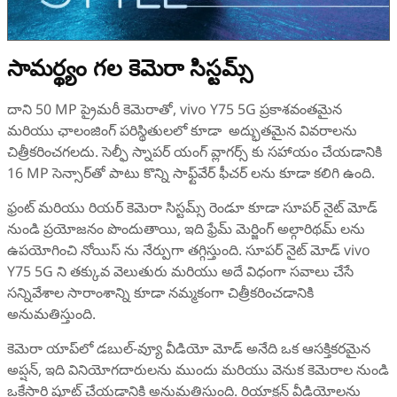
సామర్థ్యం గల కెమెరా సిస్టమ్స్
దాని 50 MP ప్రైమరీ కెమెరాతో, vivo Y75 5G ప్రకాశవంతమైన
మరియు ఛాలంజింగ్ పరిస్థితులలో కూడా అద్భుతమైన వివరాలను
చిత్రీకరించగలదు. సెల్ఫీ స్నాపర్ యంగ్ వ్లాగర్స్ కు సహాయం చేయడానికి
16 MP సెన్సార్‌తో పాటు కొన్ని సాఫ్ట్‌వేర్ ఫీచర్‌ లను కూడా కలిగి ఉంది.
ఫ్రంట్ మరియు రియర్ కెమెరా సిస్టమ్స్ రెండూ కూడా సూపర్ నైట్ మోడ్
నుండి ప్రయోజనం పొందుతాయి, ఇది ఫ్రేమ్ మెర్జింగ్ అల్గారిథమ్‌ లను
ఉపయోగించి నోయిస్ ను నేర్పుగా తగ్గిస్తుంది. సూపర్ నైట్ మోడ్ vivo
Y75 5G ని తక్కువ వెలుతురు మరియు అదే విధంగా సవాలు చేసే
సన్నివేశాల సారాంశాన్ని కూడా నమ్మకంగా చిత్రీకరించడానికి
అనుమతిస్తుంది.
కెమెరా యాప్‌లో డబుల్-వ్యూ వీడియో మోడ్ అనేది ఒక ఆసక్తికరమైన
అప్షన్, ఇది వినియోగదారులను ముందు మరియు వెనుక కెమెరాల నుండి
ఒకేసారి షూట్ చేయడానికి అనుమతిస్తుంది. రియాక్షన్ వీడియోలను