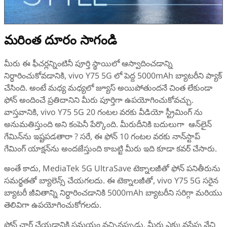
మరింత దూరం సాగండి
మీరు ఈ ఫీచర్లన్నింటినీ పూర్తి స్థాయిలో ఆస్వాదించడాన్ని
నిర్ధారించుకోవడానికి, vivo Y75 5G లో పెద్ద 5000mAh బ్యాటరీని ప్యాక్
చేసింది. అంటే మధ్య మధ్యలో జ్యూస్ అయిపోతుందనే చింత లేకుండా
ఫోన్ అందించే ప్రతిదానిని మీరు పూర్తిగా ఉపయోగించుకోవచ్చు.
వాస్తవానికి, vivo Y75 5G 20 గంటల వరకు వీడియో స్ట్రీమింగ్‌ ను
అనుమతిస్తుంది అని కంపెనీ పేర్కొంది. మీరుదీనికి బదులుగా ఆన్‌లైన్
గేమిన్‌ను ఇష్టపడతారా ? సరే, ఈ ఫోన్ 10 గంటల వరకు నాన్‌స్టాప్
గేమింగ్ యాక్షన్‌ను అందజేస్తుంది కాబట్టి మీరు ఇది కూడా కవర్ చేసారు.
అంతే కాదు, MediaTek 5G UltraSave టెక్నాలజీతో ఫోన్ పనితీరును
సమర్థతతో బ్యాలెన్స్ చేయగలదు. ఈ టెక్నాలజీతో, vivo Y75 5G సరైన
బ్యాటరీ జీవితాన్ని నిర్ధారించడానికి 5000mAh బ్యాటరీని సరిగ్గా మరియు
తెలివిగా ఉపయోగించుకోగలదు.
ఫోన్ ఛార్జ్ చేయడానికి సమయం వచ్చినప్పుడు, మీరు ఎక్కువసేపు వేచి