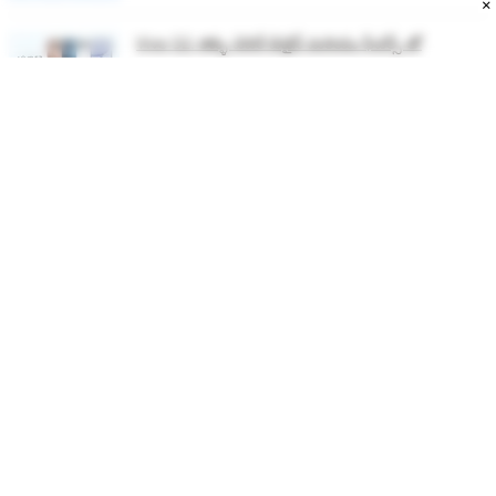
×
Vivo S2: కళ్ళు చెదిరే డిజైన్ మరియు ఫీచర్స్ తో
ఆకట్టుకునే ధరలో రిలీజ్ అయ్యింది.!
MOST SEARCHED MOBILE PHONES
Best Phones Under 10000
Best Phones Under 20000
Best Phones Under 30000
Upcoming Phones in 2026
Latest Mobile Phones
LATEST PHONES
Samsung Galaxy Z Fold 8
Samsung Galaxy Z Flip 8
Samsung Galaxy Z Fold 8
Redmi Turbo 5
Ultra
Motorola Razr Fold
MOBILE RECHARGE PLANS
Airtel Recharge Plans
BSNL Recharge Plans