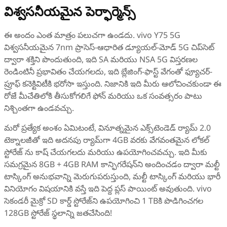
విశ్వసనీయమైన పెర్ఫార్మెన్స్
ఈ అందం ఎంత మాత్రం పలుచగా ఉండదు. vivo Y75 5G
విశ్వసనీయమైన 7nm ప్రాసెస్-ఆధారిత డ్యూయల్-మోడ్ 5G చిప్‌సెట్
ద్వారా శక్తిని పొందుతుంది, ఇది SA మరియు NSA 5G విస్తరణల
రెండింటినీ ప్రభావితం చేయగలదు, ఇది బ్లేజింగ్-ఫాస్ట్ వేగంతో ఫ్యూచర్-
ప్రూఫ్ కనెక్టివిటీకి భరోసా ఇస్తుంది. నిజానికి ఇది మీరు ఆలోచించకుండా ఈ
రోజే మీచేతిలోకి తీసుకోగలిగే ఫోన్ మరియు ఒక సంవత్సరం పాటు
నిశ్చింతగా ఉండవచ్చు.
మరో ప్రత్యేక అంశం ఏమిటంటే, వినూత్నమైన ఎక్స్‌టెండెడ్ ర్యామ్ 2.0
టెక్నాలజీతో ఇది అదనపు ర్యామ్‌గా 4GB వరకు వేగవంతమైన లోకల్
స్టోరేజ్ ను కాష్ చేయగలదు మరియు ఉపయోగించవచ్చు. ఇది మీకు
సమగ్రమైన 8GB + 4GB RAM కాన్ఫిగరేషన్‌ని అందించడం ద్వారా మల్టీ
టాస్కింగ్ అనుభవాన్ని మెరుగుపరుస్తుంది, మల్టీ టాస్కింగ్ మరియు భారీ
వినియోగం విషయానికి వస్తే ఇది పెద్ద ప్లస్ పాయింట్ అవుతుంది. vivo
సెకండరీ మైక్రో SD కార్డ్ స్టోరేజ్‌ని ఉపయోగించి 1 TBకి పొడిగించగల
128GB స్టోరేజ్ స్థలాన్ని జతచేసింది!