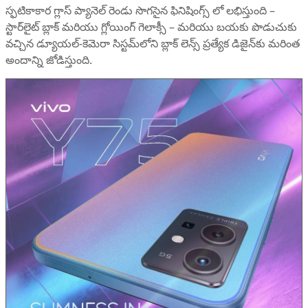
స్ఫటికాకార గ్లాస్ ప్యానెల్ రెండు సొగసైన ఫినిషింగ్స్ లో లభిస్తుంది –
స్టార్‌లైట్ బ్లాక్ మరియు గ్లోయింగ్ గెలాక్సీ – మరియు బయకు పొడుచుకు
వచ్చిన డ్యూయల్-కెమెరా సిస్టమ్‌లోని బ్లాక్ లెన్స్ ప్రత్యేక డిజైన్‌కు మరింత
అందాన్ని జోడిస్తుంది.