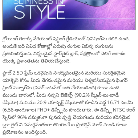
గ్లోయింగ్ గెలాక్సీ వేరియంట్ షిఫ్టింగ్ గ్రేడియంట్ ఫినిషింగ్‌ను కలిగి ఉంది,
అందుకే ఇది వివిధ కోణాల్లో ఎరుపు రంగుల విభిన్న రంగులను
ప్రతిబింబిస్తుంది. నిర్మలమైన స్టార్‌లైట్ బ్లాక్, నక్షత్రాలతో వెలిగే ఆకాశం
యొక్క ప్రశాంతతను తెలియజేస్తుంది.
ఫ్లాట్ 2.5D ఫ్రేమ్ ఒకవైపున సౌకర్యవంతమైన మరియు సురక్షితమైన
యాక్సెస్ కోసం మీరు వేగవంతమైన మరియు విశ్వసనీయమైన ఫింగర్
ప్రింట్ సెన్సార్‌ను (పవర్ బటన్‌తో జత చేయబడింది) కూడా ఉంది.
ముందు భాగంలో, మీరు సన్నని బెజెల్స్ (90.2% స్క్రీన్-టు-బాడీ
రేషియో) మరియు 20:9 యాస్పెక్ట్ రేషియోతో కూడిన పెద్ద 16.71 సెం.మీ
(6.58-అంగుళాల) FHD+ డిస్ప్లేను పొందుతారు. ఈ డిస్ప్లే NTSC కలర్
స్పేస్‌లో 96% నమ్మకంగా పునరుత్పత్తి చేయగలదు మరియు కఠినమైన
బ్లూ లైట్ ని సమర్థవంతంగా తొలగించే ఐ ప్రొటెక్షన్ మోడ్ నుండి కూడా
ప్రయోజనం అందిస్తుంది.