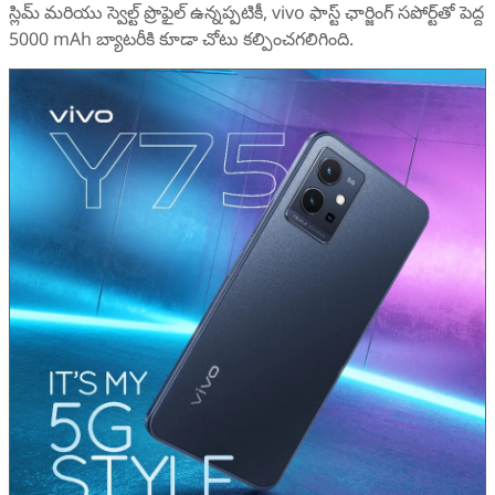
స్లిమ్ మరియు స్వెల్ట్ ప్రొఫైల్ ఉన్నప్పటికీ, vivo ఫాస్ట్ ఛార్జింగ్ సపోర్ట్‌తో పెద్ద
5000 mAh బ్యాటరీకి కూడా చోటు కల్పించగలిగింది.