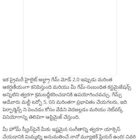
ఇక ప్రైమరీ హైలైట్ అల్ట్రా గేమ్ మోడ్ 2.0 ఇప్పుడు మరింత
ఆకర్షణీయంగా కనిపిస్తుంది మరియు మీ గేమ్-సంబంధిత కస్టమైజేషన్స్
అన్నిటిని త్వరగా క్రమబద్ధీకరించడానికి ఉపయోగించవచ్చు. గేమ్స్
ఆడేవారు మల్టీ టర్బో 5. 0ని మరింతగా ప్రభావితం చేయగలరు, ఇది
పెర్ఫార్మెన్స్ ని పెంచడం కోసం వేడిని వెదజల్లడం మరియు నెట్‌వర్క్
వినియోగాన్ని తెలివిగా ఆప్టిమైజ్ చేస్తుంది.
మీ హోమ్ స్క్రీన్‌పైనే మీకు ఇష్టమైన సంగీతాన్ని త్వరగా యాక్సెస్
చేయడానికి మిమ్మల్ని అనుమతించే నానో మ్యూజిక్ ప్లేయర్ ఉంది! చివరి