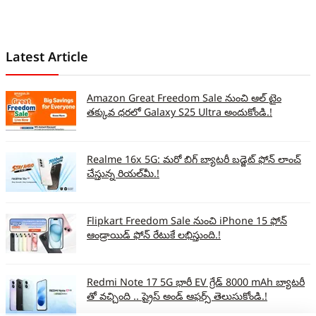
Latest Article
Amazon Great Freedom Sale నుంచి ఆల్ టైం
తక్కువ ధరలో Galaxy S25 Ultra అందుకోండి.!
Realme 16x 5G: మరో బిగ్ బ్యాటరీ బడ్జెట్ ఫోన్ లాంచ్
చేస్తున్న రియల్‌మీ.!
Flipkart Freedom Sale నుంచి iPhone 15 ఫోన్
ఆండ్రాయిడ్ ఫోన్ రేటుకే లభిస్తుంది.!
Redmi Note 17 5G భారీ EV గ్రేడ్ 8000 mAh బ్యాటరీ
తో వచ్చింది .. ప్రైస్ అండ్ ఆఫర్స్ తెలుసుకోండి.!