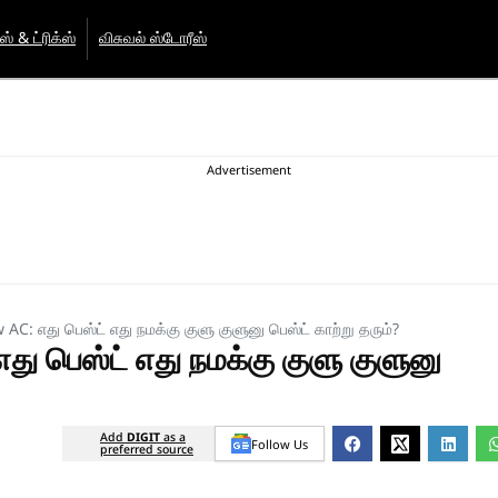
்ஸ் & ட்ரிக்ஸ்
விசுவல் ஸ்டோரீஸ்
C: எது பெஸ்ட் எது நமக்கு குளு குளுனு பெஸ்ட் காற்று தரும்?
ு பெஸ்ட் எது நமக்கு குளு குளுனு
Add
DIGIT
as a
Follow Us
preferred source