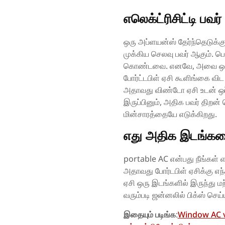
எலெக்ட்ரிசிட்டி பவ
ஒரு அப்ளயன்ஸ் தேர்ந்தெடுக்க
முக்கிய செலவு பவர் ஆகும். ப
கொண்டவை. எனவே, அவை ஒப்பீட
போர்ட்டபிள் ஏசி கூளிங்கை வி
அதாவது விண்டோ ஏசி உடன் ஒப்ப
இருப்பினும், அதிக பவர் திறன
மின்சாரத்தையே எடுக்கிறது.
எது அதிக இடங்களை
portable AC என்பது நீங்கள்
அதாவது போர்டபிள் ஏசிக்கு எ
ஏசி ஒரு இடங்களில் இருந்து மற
வரும்படி ஜன்னலில் பிக்ஸ் செய்
இதையும் படிங்க
:
Window AC vs 