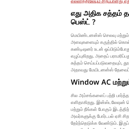
எல்லாத்திலேயும் சிறப்பானது எத
எது அதிக சத்தம் த
பெஸ்ட் ?
மெயிண்டனன்ஸ் செலவு மற்று
அளவுகளையும் கருத்தில் கொள்
கண்டிஷனர் உடன் ஒப்பிடும்போத
எழுப்புகிறது. அதைப் பராமரிப்ப
சுத்தம் செய்யப்படுவதையும், த
அதாவது மேயிடனன்ஸ் தேவைப்ப
Window AC மற்றும
சில அம்சங்களைப் பற்றி பார்த்
எளிதாகிறது. இன்ஸ்டலேஷன் த
மற்றும் நீங்கள் போகும் இடத்த
அவர்களுக்கு போர்டபல் ஏசி சிற
தேர்ந்தெடுக்க வேண்டும். இருப