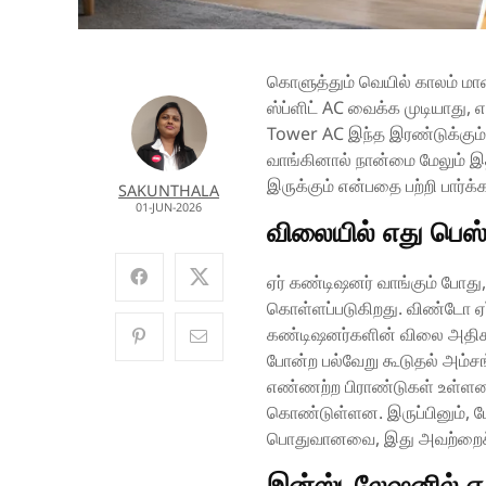
கொளுத்தும் வெயில் காலம் மா
ஸ்ப்ளிட் AC வைக்க முடியாது,
Tower AC இந்த இரண்டுக்கும் 
வாங்கினால் நான்மை மேலும் 
இருக்கும் என்பதை பற்றி பார்க்
SAKUNTHALA
01-JUN-2026
விலையில் எது பெஸ்
ஏர் கண்டிஷனர் வாங்கும் போது,
கொள்ளப்படுகிறது. விண்டோ ஏர் 
கண்டிஷனர்களின் விலை அதிகம்.
போன்ற பல்வேறு கூடுதல் அம்
எண்ணற்ற பிராண்டுகள் உள்ளன
கொண்டுள்ளன. இருப்பினும், ப
பொதுவானவை, இது அவற்றைச் ச
இன்ஸ்டலேஷனில் எத