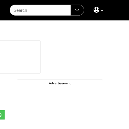
Search
for: