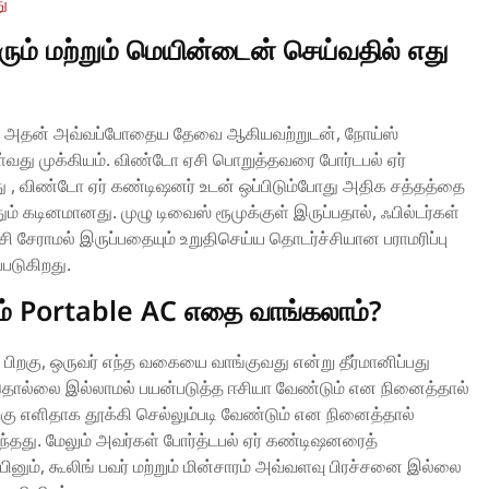
ு
ரும் மற்றும் மெயின்டைன் செய்வதில் எது
ம் அதன் அவ்வப்போதைய தேவை ஆகியவற்றுடன், நோய்ஸ்
வது முக்கியம். விண்டோ ஏசி பொறுத்தவரை போர்டபல் ஏர்
ு , விண்டோ ஏர் கண்டிஷனர் உடன் ஒப்பிடும்போது அதிக சத்தத்தை
தும் கடினமானது. முழு டிவைஸ் ரூமுக்குள் இருப்பதால், ஃபில்டர்கள்
ூசி சேராமல் இருப்பதையும் உறுதிசெய்ய தொடர்ச்சியான பராமரிப்பு
டுகிறது.
் Portable AC எதை வாங்கலாம்?
த பிறகு, ஒருவர் எந்த வகையை வாங்குவது என்று தீர்மானிப்பது
ொல்லை இல்லாமல் பயன்படுத்த ஈசியா வேண்டும் என நினைத்தால்
ிற்கு எளிதாக தூக்கி செல்லும்படி வேண்டும் என நினைத்தால்
ந்தது. மேலும் அவர்கள் போர்த்டபல் ஏர் கண்டிஷனரைத்
்பினும், கூலிங் பவர் மற்றும் மின்சாரம் அவ்வளவு பிரச்சனை இல்லை