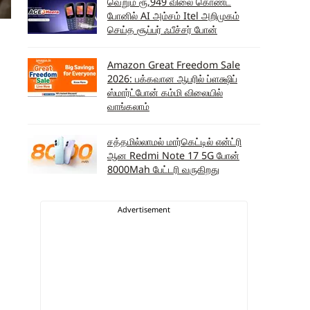
வெறும் ரூ,949 விலை கொண்ட
போனில் AI அம்சம் Itel அறிமுகம்
செய்த சூப்பர் ஃபீச்சர் போன்
Amazon Great Freedom Sale
2026: பக்கவான ஆபரில் ப்ளக்ஷிப்
ஸ்மார்ட்போன் கம்மி விலையில்
வாங்கலாம்
சத்தமில்லாமல் மார்கெட்டில் என்ட்ரி
ஆன Redmi Note 17 5G போன்
8000Mah பேட்டரி வருகிறது