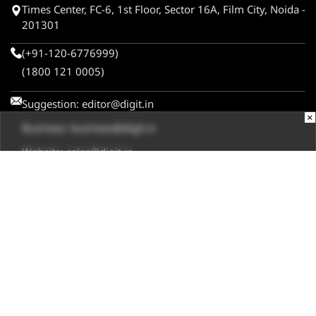
Times Center, FC-6, 1st Floor, Sector 16A, Film City, Noida -
201301
(+91-120-6776999)
(1800 121 0005)
Suggestion:
editor@digit.in
×
Business:
business@digit.in
Website:
sales@digit.in
ABOUT US
CONTACT US
ADVERTISE WITH US
REGULATORY
TERMS & CONDITIONS
PRIVACY POLICY
DISCLAIMER