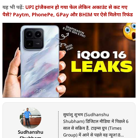
यह भी पढ़ें:
UPI ट्रांजैक्शन हो गया फेल लेकिन अकाउंट से कट गए
पैसे? Paytm, PhonePe, GPay और BHIM पर ऐसे मिलेगा रिफंड
सुधांशु शुभम (Sudhanshu
Shubham) डिजिटल मीडिया में पिछले 6
साल से सक्रिय हैं. टाइम्स ग्रुप (Times
Sudhanshu
Group) में आने से पहले वह न्यूज18
Shubham