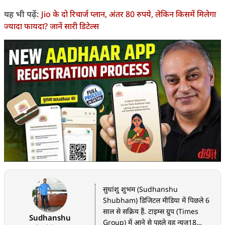
यह भी पढ़ें:
Jio के दो रिचार्ज प्लान, अंतर 80 रुपये, लेकिन किसमें मिलेगा
ज्यादा फायदा? जानें सारी डिटेल्स
सुधांशु शुभम (Sudhanshu
Shubham) डिजिटल मीडिया में पिछले 6
साल से सक्रिय हैं. टाइम्स ग्रुप (Times
Sudhanshu
Group) में आने से पहले वह न्यूज18