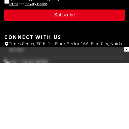
Terms
and
Privacy Notice
.
Subscribe
CONNECT WITH US
Times Center, FC-6, 1st Floor, Sector 16A, Film City, Noida -
×
201301
(+91-120-6776999)
(1800 121 0005)
Suggestion:
editor@digit.in
Business:
business@digit.in
Website:
sales@digit.in