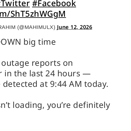
Twitter
#Facebook
.com/ShT5zhWGgM
June 12, 2026
RAHIM (@MAHIMULX)
DOWN big time
 outage reports on
in the last 24 hours —
 detected at 9:44 AM today.
sn’t loading, you’re definitely