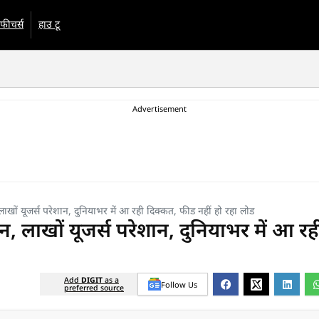
फीचर्स
हाउ टू
यूजर्स परेशान, दुनियाभर में आ रही दिक्कत, फीड नहीं हो रहा लोड
खों यूजर्स परेशान, दुनियाभर में आ रह
Add
DIGIT
as a
Follow Us
preferred source