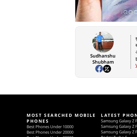
Sudhanshu
Shubham
MOST SEARCHED MOBILE
LATEST PHO
PHONES
Samsung Galaxy Z F
Samsung Galaxy Z F
Best Phones Under 10000
Samsung Galaxy Z F
Best Phones Under 20000