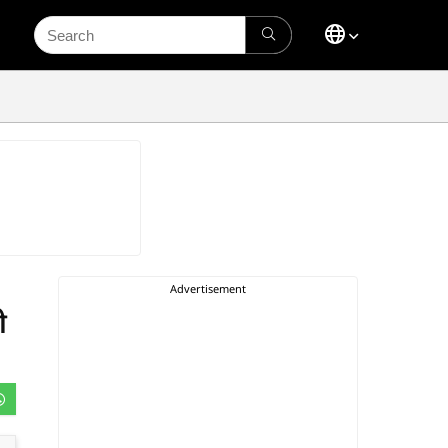
Search
for:
ी