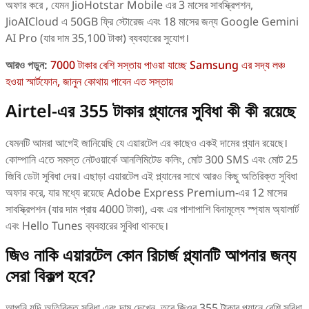
অফার করে , যেমন JioHotstar Mobile এর 3 মাসের সাবস্ক্রিপশন,
JioAICloud এ 50GB ফ্রি স্টোরেজ এবং 18 মাসের জন্য Google Gemini
AI Pro (যার দাম 35,100 টাকা) ব্যবহারের সুযোগ।
আরও পড়ুন:
7000 টাকার বেশি সস্তায় পাওয়া যাচ্ছে Samsung এর সদ্য লঞ্চ
হওয়া স্মার্টফোন, জানুন কোথায় পাবেন এত সস্তায়
Airtel-এর 355 টাকার প্ল্যানের সুবিধা কী কী রয়েছে
যেমনটি আমরা আগেই জানিয়েছি যে এয়ারটেল এর কাছেও একই দামের প্ল্যান রয়েছে।
কোম্পানি এতে সমস্ত নেটওয়ার্কে আনলিমিটেড কলিং, মোট 300 SMS এবং মোট 25
জিবি ডেটা সুবিধা দেয়। এছাড়া এয়ারটেল এই প্ল্যানের সাথে আরও কিছু অতিরিক্ত সুবিধা
অফার করে, যার মধ্যে রয়েছে Adobe Express Premium-এর 12 মাসের
সাবস্ক্রিপশন (যার দাম প্রায় 4000 টাকা), এবং এর পাশাপাশি বিনামূল্যে স্প্যাম অ্যালার্ট
এবং Hello Tunes ব্যবহারের সুবিধা থাকছে।
জিও নাকি এয়ারটেল কোন রিচার্জ প্ল্যানটি আপনার জন্য
সেরা বিকল্প হবে?
আপনি যদি অতিরিক্ত সুবিধা এবং দাম দেখেন, তবে জিওর 355 টাকার প্ল্যানে বেশি সুবিধা