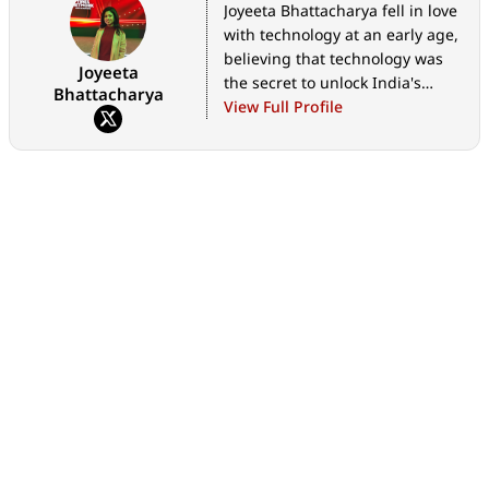
Joyeeta Bhattacharya fell in love
with technology at an early age,
believing that technology was
Joyeeta
the secret to unlock India's
Bhattacharya
limitless potential. She is
View Full Profile
currently Assistant Editor -
Bangla at Digit.