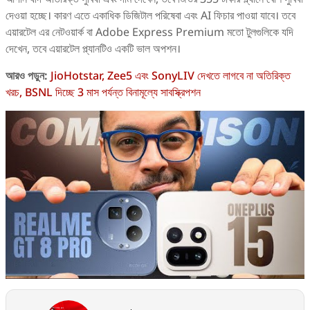
দেওয়া হচ্ছে। কারণ এতে একাধিক ডিজিটাল পরিষেবা এবং AI ফিচার পাওয়া যাবে। তবে
এয়ারটেল এর নেটওয়ার্ক বা Adobe Express Premium মতো টুলগুলিকে যদি
দেখেন, তবে এয়ারটেল প্ল্যানটিও একটি ভাল অপশন।
আরও পড়ুন:
JioHotstar, Zee5 এবং SonyLIV দেখতে লাগবে না অতিরিক্ত
খরচ, BSNL দিচ্ছে 3 মাস পর্যন্ত বিনামূল্যে সাবস্ক্রিপশন