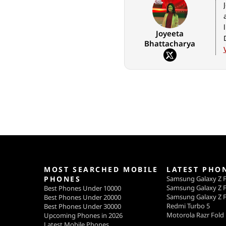
Joyeeta
Bhattacharya
MOST SEARCHED MOBILE
LATEST PHO
PHONES
Samsung Galaxy Z F
Samsung Galaxy Z F
Best Phones Under 10000
Samsung Galaxy Z F
Best Phones Under 20000
Redmi Turbo 5
Best Phones Under 30000
Motorola Razr Fold
Upcoming Phones in 2026
Latest Mobile Phones