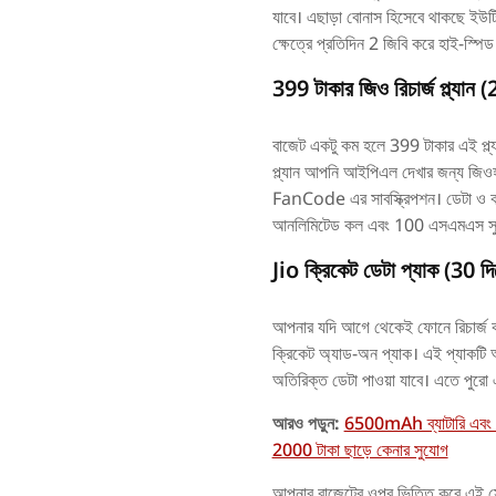
যাবে। এছাড়া বোনাস হিসেবে থাকছে ইউটি
ক্ষেত্রে প্রতিদিন 2 জিবি করে হাই-স
399 টাকার জিও রিচার্জ প্ল্যান (
বাজেট একটু কম হলে 399 টাকার এই প্ল্য
প্ল্যান আপনি আইপিএল দেখার জন্য জিওহটস
FanCode এর সাবস্ক্রিপশন। ডেটা ও কলি
আনলিমিটেড কল এবং 100 এসএমএস সুব
Jio ক্রিকেট ডেটা প্যাক (30 দি
আপনার যদি আগে থেকেই ফোনে রিচার্জ কর
ক্রিকেট অ্যাড-অন প্যাক। এই প্যাকটি আ
অতিরিক্ত ডেটা পাওয়া যাবে। এতে পুরো এ
আরও পড়ুন:
6500mAh ব্যাটারি এবং 
2000 টাকা ছাড়ে কেনার সুযোগ
আপনার বাজেটের ওপর ভিত্তি করে এই সে