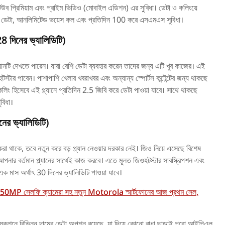
উব প্রিমিয়াম এবং প্রাইম ভিডিও (মোবাইল এডিশন) এর সুবিধা। ডেটা ও কলিংয়ে
্পিড ডেটা, আনলিমিটেড ভয়েস কল এবং প্রতিদিন 100 করে এসএমএস সুবিধা।
28 দিনের ভ্যালিডিটি)
ানটি দেখতে পারেন। যারা বেশি ডেটা ব্যবহার করেন তাদের জন্য এটি খুব কাজের। এই
্টার পাবেন। পাশাপাশি খেলার খবরাখবর এবং অন্যান্য স্পোর্টস কন্টেন্টের জন্য থাকছে
ং হিসেবে এই প্ল্যানে প্রতিদিন 2.5 জিবি করে ডেটা পাওয়া যাবে। সাথে থাকছে
িধা।
নের ভ্যালিডিটি)
া থাকে, তবে নতুন করে বড় প্ল্যান নেওয়ার দরকার নেই। জিও নিয়ে এসেছে বিশেষ
পনার বর্তমান প্ল্যানের সাথেই কাজ করবে। এতে মূলত জিওহটস্টার সাবস্ক্রিপশন এবং
ক মাস অর্থাৎ 30 দিনের ভ্যালিডিটি পাওয়া যাবে।
50MP সেলফি ক্যামেরা সহ নতুন Motorola স্মার্টফোনের আজ প্রথম সেল,
কশনে বিভিন্ন দামের ডেটা অপশন রয়েছে, যা দিয়ে কোনো বাধা ছাড়াই পুরো আইপিএল