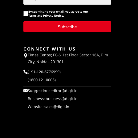
By submitting your email, you agree to our
Terms
and
Privacy Notice
.
Subscribe
CONNECT WITH US
Times Center, FC-6, 1st Floor, Sector 16A, Film
City, Noida - 201301
(+91-120-6776999)
(1800 121 0005)
Suggestion:
editor@digit.in
Business:
business@digit.in
Website:
sales@digit.in