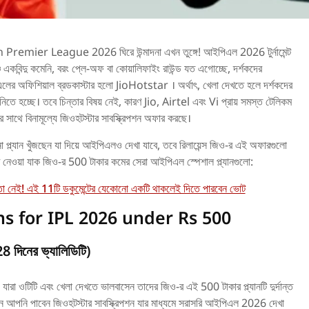
Premier League 2026 ঘিরে উন্মাদনা এখন তুঙ্গে! আইপিএল 2026 টুর্নামেন্ট
্চ একবিন্দু কমেনি, বরং প্লে-অফ বা কোয়ালিফাইং রাউন্ড যত এগোচ্ছে, দর্শকদের
র অফিশিয়াল ব্রডকাস্টার হলো JioHotstar । অর্থাৎ, খেলা দেখতে হলে দর্শকদের
শন নিতে হচ্ছে। তবে চিন্তার বিষয় নেই, কারণ Jio, Airtel এবং Vi প্রায় সমস্ত টেলিকম
ানের সাথে বিনামূল্যে জিওহটস্টার সাবস্ক্রিপশন অফার করছে।
ল্যান খুঁজছেন যা দিয়ে আইপিএলও দেখা যাবে, তবে রিলায়েন্স জিও-র এই অফারগুলো
 নেওয়া যাক জিও-র 500 টাকার কমের সেরা আইপিএল স্পেশাল প্ল্যানগুলো:
 নেই! এই 11টি ডকুমেন্টের যেকোনো একটি থাকলেই দিতে পারবেন ভোট
ns for IPL 2026 under Rs 500
28 দিনের ভ্যালিডিটি)
ে। যারা ওটিটি এবং খেলা দেখতে ভালবাসেন তাদের জিও-র এই 500 টাকার প্ল্যানটি দুর্দান্ত
্যানে আপনি পাবেন জিওহটস্টার সাবস্ক্রিপশন যার মাধ্যমে সরাসরি আইপিএল 2026 দেখা