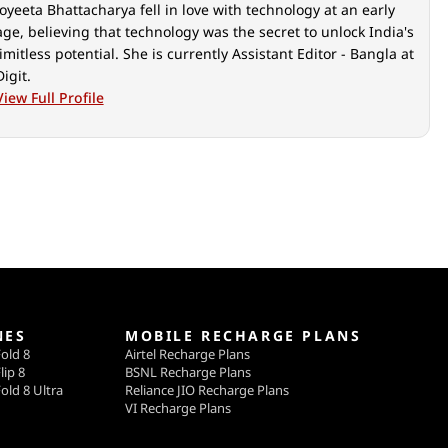
Joyeeta Bhattacharya fell in love with technology at an early
age, believing that technology was the secret to unlock India's
limitless potential. She is currently Assistant Editor - Bangla at
Digit.
View Full Profile
NES
MOBILE RECHARGE PLANS
old 8
Airtel Recharge Plans
lip 8
BSNL Recharge Plans
old 8 Ultra
Reliance JIO Recharge Plans
VI Recharge Plans