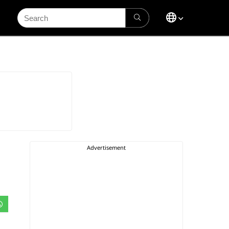
Search
for: