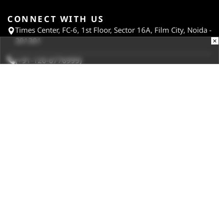
CONNECT WITH US
Times Center, FC-6, 1st Floor, Sector 16A, Film City, Noida -
×
201301
(+91-120-6776999)
(1800 121 0005)
Suggestion:
editor@digit.in
Business:
business@digit.in
Website:
sales@digit.in
ABOUT US
CONTACT US
ADVERTISE WITH US
REGULATORY
TERMS & CONDITIONS
PRIVACY POLICY