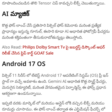
రూపొందించబడిన తొలి Tensor చిప్ కావచ్చని లీక్స్ చెబుతున్నాయి.
AI మ్యాజిక్
కొత్త ఫోన్ లాంచ్ చేసే ప్రతిసారి పిక్సెల్ ఫోన్‌ కెమెరాకు మరింత ప్రత్యేక
ప్రాధాన్యం ఇస్తున్న గూగుల్, ఈసారి కూడా AI ఆధారిత ఫోటోగ్రఫీ ఫీచర్లను
మరింత శక్తివంతంగా తీసుకురాబోతున్నట్లు తెలుస్తోంది.
Also Read:
Philips Dolby Smart Tv పై జబర్దస్త్ డిస్కౌంట్ ఆఫర్
రిలీజ్ చేసిన ఫ్లిప్ కార్ట్ GOAT Sale
Android 17 OS
పిక్సెల్ 11 సిరీస్‌ లో లేటెస్ట్ Android 17 ఆపరేటింగ్ సిస్టమ్ (OS) ప్రీ ఇన్‌
స్టాల్‌ గా వచ్చే అవకాశం ఉంది. Gemini AI ఆధారిత కొత్త స్మార్ట్ ఫీచర్లు,
మెరుగైన సెక్యూరిటీ, మరింత వేగవంతమైన పెర్ఫార్మెన్స్ ఈ ఫోన్స్ ప్రధాన
ఆకర్షణగా ఉండనున్నాయి.
ఇప్పటి వరకు మార్కెట్ లో మరియు ఆన్లైన్ లోకి వచ్చిన లీక్స్ మరియు
రూమర్లు చూసాము. ఈ ఫోన్ లాంచ్ తర్వాత ఈ ఎస్టిమేషన్ ఫీచర్స్ లో