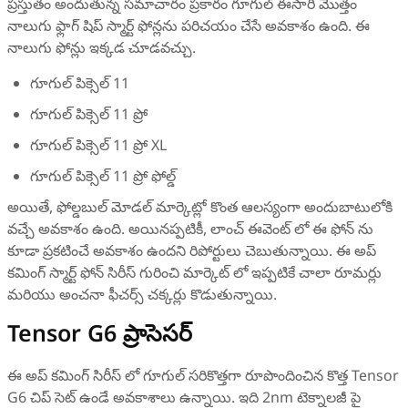
ప్రస్తుతం అందుతున్న సమాచారం ప్రకారం గూగుల్ ఈసారి మొత్తం
నాలుగు ఫ్లాగ్‌ షిప్ స్మార్ట్‌ ఫోన్లను పరిచయం చేసే అవకాశం ఉంది. ఈ
నాలుగు ఫోన్లు ఇక్కడ చూడవచ్చు.
గూగుల్ పిక్సెల్ 11
గూగుల్ పిక్సెల్ 11 ప్రో
గూగుల్ పిక్సెల్ 11 ప్రో XL
గూగుల్ పిక్సెల్ 11 ప్రో ఫోల్డ్
అయితే, ఫోల్డబుల్ మోడల్ మార్కెట్లో కొంత ఆలస్యంగా అందుబాటులోకి
వచ్చే అవకాశం ఉంది. అయినప్పటికీ, లాంచ్ ఈవెంట్‌ లో ఈ ఫోన్ ను
కూడా ప్రకటించే అవకాశం ఉందని రిపోర్టులు చెబుతున్నాయి. ఈ అప్
కమింగ్ స్మార్ట్ ఫోన్ సిరీస్ గురించి మార్కెట్ లో ఇప్పటికే చాలా రూమర్లు
మరియు అంచనా ఫీచర్స్ చక్కర్లు కొడుతున్నాయి.
Tensor G6 ప్రాసెసర్
ఈ అప్ కమింగ్ సిరీస్ లో గూగుల్ సరికొత్తగా రూపొందించిన కొత్త Tensor
G6 చిప్‌ సెట్ ఉండే అవకాశాలు ఉన్నాయి. ఇది 2nm టెక్నాలజీ పై