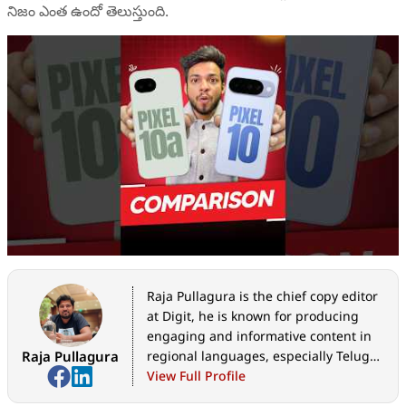
నిజం ఎంత ఉందో తెలుస్తుంది.
Raja Pullagura is the chief copy editor
at Digit, he is known for producing
engaging and informative content in
Raja Pullagura
regional languages, especially Telugu.
With a growing interest in technology
View Full Profile
journalism, he has been actively