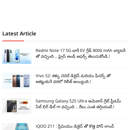
Latest Article
Redmi Note 17 5G భారీ EV గ్రేడ్ 8000 mAh బ్యాటరీ
తో వచ్చింది .. ప్రైస్ అండ్ ఆఫర్స్ తెలుసుకోండి.!
Vivo S2: కళ్ళు చెదిరే డిజైన్ మరియు ఫీచర్స్ తో
ఆకట్టుకునే ధరలో రిలీజ్ అయ్యింది.!
Samsung Galaxy S25 Ultra అమెజాన్ గ్రేట్ ఫ్రీడమ్
సేల్ బిగ్ డీల్ గా వచ్చింది .. రేటు ఎంత తగ్గిందంటే.!
iQOO Z11 : ప్రీమియం డిజైన్ తో కొత్త ఫోన్ లాంచ్