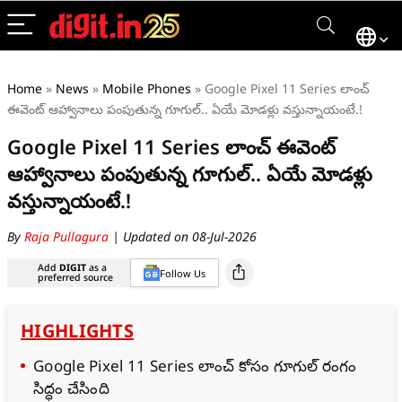
Home
»
News
»
Mobile Phones
»
Google Pixel 11 Series లాంచ్‌
ఈవెంట్‌ ఆహ్వానాలు పంపుతున్న గూగుల్.. ఏయే మోడళ్లు వస్తున్నాయంటే.!
Google Pixel 11 Series లాంచ్‌ ఈవెంట్‌
ఆహ్వానాలు పంపుతున్న గూగుల్.. ఏయే మోడళ్లు
వస్తున్నాయంటే.!
By
Raja Pullagura
| Updated on 08-Jul-2026
Add
DIGIT
as a
Follow Us
preferred source
HIGHLIGHTS
Google Pixel 11 Series లాంచ్‌ కోసం గూగుల్ రంగం
సిద్ధం చేసింది