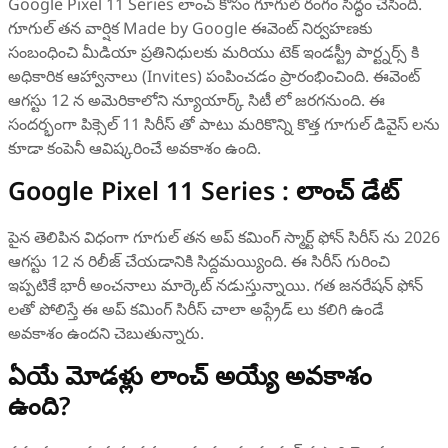
Google Pixel 11 Series లాంచ్‌ కోసం గూగుల్ రంగం సిద్ధం చేసింది.
గూగుల్ తన వార్షిక Made by Google ఈవెంట్ నిర్వహణకు
సంబంధించి మీడియా ప్రతినిధులకు మరియు టెక్ ఇండస్ట్రీ పార్ట్నర్స్ కి
అధికారిక ఆహ్వానాలు (Invites) పంపించడం ప్రారంభించింది. ఈవెంట్
ఆగస్టు 12 న అమెరికాలోని న్యూయార్క్ సిటీ లో జరగనుంది. ఈ
సందర్భంగా పిక్సెల్ 11 సిరీస్‌ తో పాటు మరికొన్ని కొత్త గూగుల్ డివైస్‌ లను
కూడా కంపెనీ ఆవిష్కరించే అవకాశం ఉంది.
Google Pixel 11 Series : లాంచ్ డేట్
పైన తెలిపిన విధంగా గూగుల్ తన అప్ కమింగ్ స్మార్ట్ ఫోన్ సిరీస్ ను 2026
ఆగస్టు 12 న రిలీజ్ చేయడానికి సిద్దమయ్యింది. ఈ సిరీస్ గురించి
ఇప్పటికే భారీ అంచనాలు మార్కెట్ నడుస్తున్నాయి. గత జనరేషన్ ఫోన్
లతో పోలిస్తే ఈ అప్ కమింగ్ సిరీస్ చాలా అప్గ్రేడ్ లు కలిగి ఉండే
అవకాశం ఉందని చెబుతున్నారు.
ఏయే మోడళ్లు లాంచ్ అయ్యే అవకాశం
ఉంది?