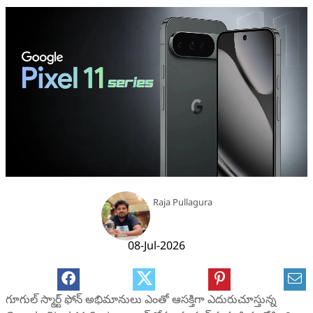
Raja Pullagura
08-Jul-2026
గూగుల్ స్మార్ట్‌ ఫోన్ అభిమానులు ఎంతో ఆసక్తిగా ఎదురుచూస్తున్న