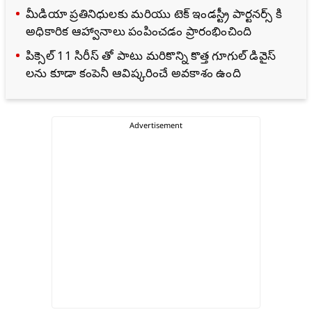
మీడియా ప్రతినిధులకు మరియు టెక్ ఇండస్ట్రీ పార్టనర్స్ కి
అధికారిక ఆహ్వానాలు పంపించడం ప్రారంభించింది
పిక్సెల్ 11 సిరీస్‌ తో పాటు మరికొన్ని కొత్త గూగుల్ డివైస్‌
లను కూడా కంపెనీ ఆవిష్కరించే అవకాశం ఉంది