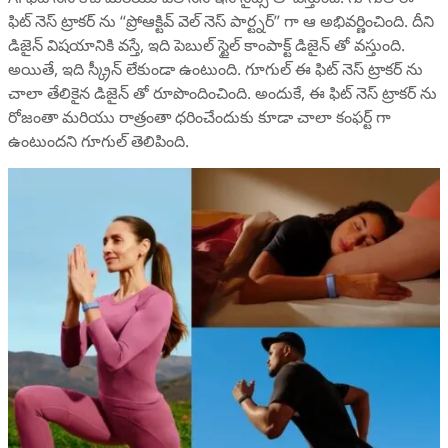
ఫిట్ నెస్ ట్రాకర్ ను “ప్రోఆక్టివ్ వెల్ నెస్ పార్ట్నర్” గా ఆ అభివర్ణించింది. దీని
డిజైన్ విషయానికి వస్తే, ఇది పెబుల్ స్టైల్ కాంపాక్ట్ డిజైన్ తో వస్తుంది.
అయితే, ఇది స్క్రీన్ లేకుండా ఉంటుంది. గూగుల్ ఈ ఫిట్ నెస్ ట్రాకర్ ను
చాలా తేలికైన డిజైన్ తో రూపొందించింది. అందుకే, ఈ ఫిట్ నెస్ ట్రాకర్ ను
రోజంతా మరియు రాత్రంతా ధరించేందుకు కూడా చాలా కంఫర్ట్ గా
ఉంటుందని గూగుల్ తెలిపింది.