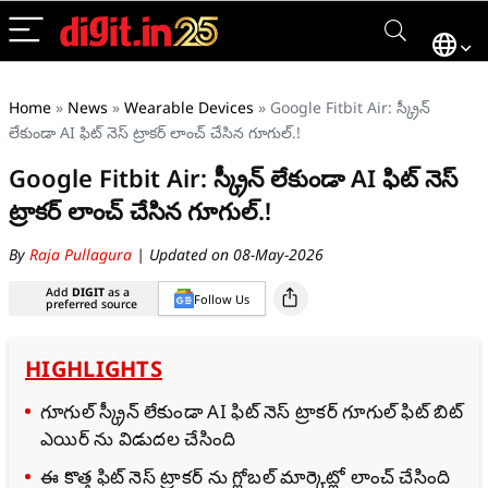
Home
»
News
»
Wearable Devices
»
Google Fitbit Air: స్క్రీన్
లేకుండా AI ఫిట్‌ నెస్ ట్రాకర్ లాంచ్ చేసిన గూగుల్.!
Google Fitbit Air: స్క్రీన్ లేకుండా AI ఫిట్‌ నెస్
ట్రాకర్ లాంచ్ చేసిన గూగుల్.!
By
Raja Pullagura
| Updated on 08-May-2026
Add
DIGIT
as a
Follow Us
preferred source
HIGHLIGHTS
గూగుల్ స్క్రీన్ లేకుండా AI ఫిట్‌ నెస్ ట్రాకర్ గూగుల్ ఫిట్ బిట్
ఎయిర్ ను విడుదల చేసింది
ఈ కొత్త ఫిట్ నెస్ ట్రాకర్ ను గ్లోబల్ మార్కెట్లో లాంచ్ చేసింది