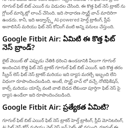
గూగుల్ ఫిట్ బిట్ ఎయిర్ ను విడుదల చేసింది. ఈ కొత్త ఫిట్ నెస్ ట్రాకర్ ను
గ్లోబల్ మార్కెట్లో లాంచ్ చేసింది. ఇది సాధారణ స్మార్ట్ వాచ్ మాదిరిగా
ఉండదు. కానీ, ఇది అడ్వాన్స్డ్ AI-powered హెల్త్ ట్రాకింగ్, స్లీప్
అనాలిసిస్ మరియు ఫిట్ నెస్ కోచింగ్ వంటి అన్ని పనులు చేస్తుంది.
Google Fitbit Air: ఏమిటి ఈ కొత్త ఫిట్
నెస్ బ్రాండ్?
లైట్ వెయిట్ తో ఎప్పుడు చేతికి ధరించి ఉండడానికి వీలుగా గూగుల్
అందించిన కొత్త ఫిట్ నెస్ ట్రాకర్ గూగుల్ ఫిట్ బిట్ ఎయిర్. ఇది కొత్త తరం
స్క్రీన్ లెస్ ఫిట్ నెస్ ట్రాకర్ మరియు ఇది ద్యాస మరల్చే ఇబ్బంది లేని
విధంగా రూపొందించబడింది. అంటే, స్మార్ట్ వాచ్ లో వచ్చే నోటిఫికేషన్,
కాల్స్ మరియు యాప్స్ వంటి వాటి బెడద లేకుండా పూర్తిగా ఫిట్ నెస్ పై
ధ్యాస ఉండేలా ఇది రూపొందించబడింది.
Google Fitbit Air: ప్రత్యేకత ఏమిటి?
గూగుల్ ఫిట్ బిట్ ఎయిర్ ఫిట్ నెస్ ట్రాకర్ హెల్త్ ట్రాకింగ్, స్లీప్ మోనిటరింగ్,
Ai ఫిట్ నెస్ కోచ్ మరియు వెల్ నెస్ ఇన్ సైట్స్ తో వస్తుంది. గూగుల్ ఈ