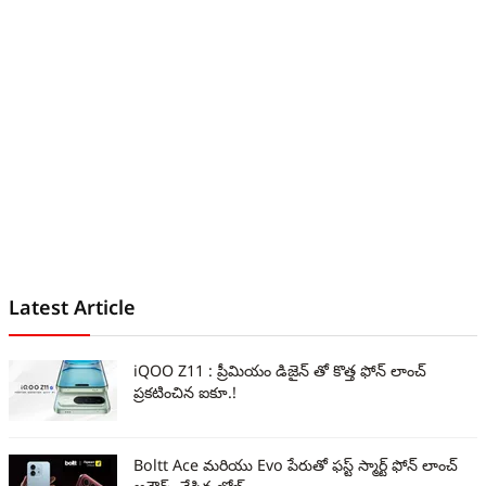
Latest Article
iQOO Z11 : ప్రీమియం డిజైన్ తో కొత్త ఫోన్ లాంచ్
ప్రకటించిన ఐకూ.!
Boltt Ace మరియు Evo పేరుతో ఫస్ట్ స్మార్ట్ ఫోన్ లాంచ్