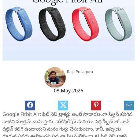
Raja Pullagura
08-May-2026
Google Fitbit Air: ఫిట్‌ నెస్ ట్రాకర్లు అంటే సాధారణంగా స్క్రీన్ కలిగిన
వాటిని మాత్రమే ఊహిస్తారు. నోటిఫికేషన్ మరియు పెద్ద స్క్రీన్ తో వాచ్
డిజైన్ కలిగి ఉంటాయని మనం గుర్తు చేసుకుంటాం. కానీ, ఇప్పుడు
గూగుల్ ఎవరు ఊహించని విధంగా స్క్రీన్ లేకుండా AI ఫిట్‌ నెస్ ట్రాకర్