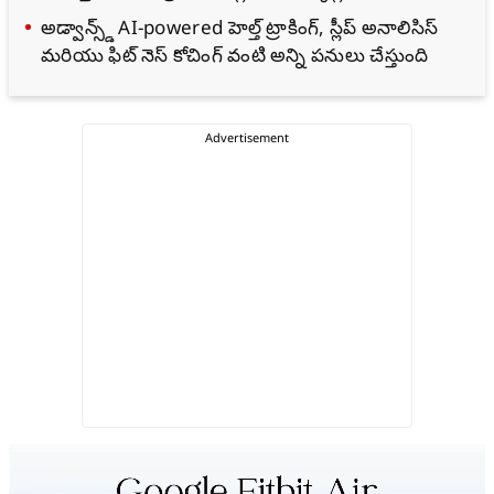
అడ్వాన్స్డ్ AI-powered హెల్త్ ట్రాకింగ్, స్లీప్ అనాలిసిస్
మరియు ఫిట్ నెస్ కోచింగ్ వంటి అన్ని పనులు చేస్తుంది