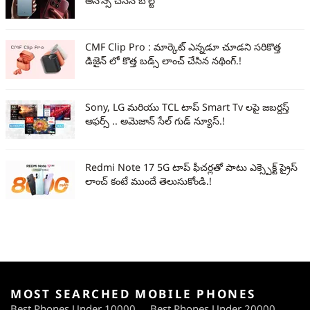
అనౌన్స్ చేసిన బోల్ట్
CMF Clip Pro : మార్కెట్ ఎన్నడూ చూడని సరికొత్త
డిజైన్ లో కొత్త బడ్స్ లాంచ్ చేసిన నథింగ్.!
Sony, LG మరియు TCL టాప్ Smart Tv లపై జబర్దస్త్
ఆఫర్స్ .. అమెజాన్ సేల్ గుడ్ న్యూస్.!
Redmi Note 17 5G టాప్ ఫీచర్లతో పాటు ఎక్స్పెక్ట్ ప్రైస్
లాంచ్ కంటే ముందే తెలుసుకోండి.!
MOST SEARCHED MOBILE PHONES
Best Phones Under 10000
Best Phones Under 20000