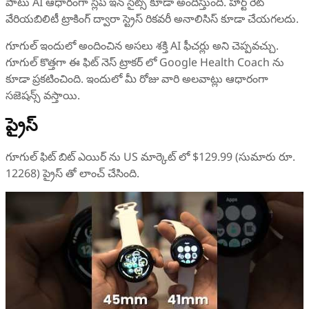
పాటు AI ఆధారంగా స్లీప్ ఇన్ సైట్స్ కూడా అందిస్తుంది. హార్ట్ రేట్
వేరియబిలిటీ ట్రాకింగ్ ద్వారా స్ట్రెస్ రికవరీ అనాలిసిస్ కూడా చేయగలదు.
గూగుల్ ఇందులో అందించిన అసలు శక్తి AI ఫీచర్లు అని చెప్పవచ్చు.
గూగుల్ కొత్తగా ఈ ఫిట్ నెస్ ట్రాకర్ లో Google Health Coach ను
కూడా ప్రకటించింది. ఇందులో మీ రోజు వారి అలవాట్లు ఆధారంగా
సజెషన్స్ వస్తాయి.
ప్రైస్
గూగుల్ ఫిట్ బిట్ ఎయిర్ ను US మార్కెట్ లో $129.99 (సుమారు రూ.
12268) ప్రైస్ తో లాంచ్ చేసింది.