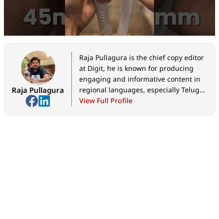
Raja Pullagura is the chief copy editor
at Digit, he is known for producing
engaging and informative content in
Raja Pullagura
regional languages, especially Telugu.
With a growing interest in technology
View Full Profile
journalism, he has been actively
creating articles covering
smartphones, gadgets, telecom
updates, and trending tech news. He
has developed a strong inclination
toward simplifying complex tech
concepts for everyday readers.