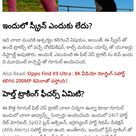
ఇందులో స్క్రీన్ ఎందుకు లేదు?
ఇది చాలా మందికి ఆశ్చర్యం కలిగించే విషయం. అయితే, ఈ స్క్రీన్ తో
ఉండే ట్రాకర్స్ లో వచ్చే నోటిఫికేషన్, కాల్స్ మరియు యాప్స్ తో యూజర్లు
డిస్ట్రాక్ట్ అవుతారు. అందుకే, ఎటువంటి ఈ ఫిట్ నెస్ ట్రాకర్ ను లివ్ ఇందు
ది మూమెంట్ కాన్సెప్ట్ తో గూగుల్ అందించింది.
Also Read:
Oppo Find X9 Ultra : 8K వీడియో రికార్డింగ్ సపోర్ట్
కలిగిన 200MP కెమెరాతో వస్తోంది.!
హెల్త్ ట్రాకింగ్ ఫీచర్స్ ఏమిటి?
ఈ కొత్త గూగుల్ ఫిట్ నెస్ ట్రాకర్ చాలా చిన్నగా ఉన్నా కూడా గూగుల్
ఇందులో చాలా అడ్వాన్స్డ్ సెన్సార్లు అందించింది. ఇందులో 24/7 హార్ట్
రేట్ మోనిటర్, SpO2 బ్లడ్ ఆక్సిజన్, ఇర్రెగ్యులర్ హార్ట్ రిథమ్ డిటెక్షన్
(Afib Alerts) సపోర్ట్ కూడా ఉంది. అంతేకాదు, ఇందులో స్లీప్ ట్రాకింగ్ తో