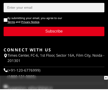
By submitting your email, you agree to our
Terms
and
Privacy Notice
.
Subscribe
CONNECT WITH US
Times Center, FC-6, 1st Floor, Sector 16A, Film City, Noida -
201301
(+91-120-6776999)
(1800 121 0005)
×
Suggestion:
editor@digit.in
Business:
business@digit.in
Website:
sales@digit.in