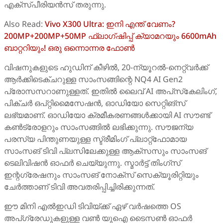
എക്സ്പീരിയൻസ് തരുന്നു.
Also Read:
Vivo X300 Ultra: ഇനി എന്ത് വേണം?
200MP+200MP+50MP ഫ്ലാഗ്ഷിപ്പ് ക്യാമറയും 6600mAh
ബാറ്ററിയും! ഒരു ഒന്നൊന്നര ഫോൺ
വിഷനുകളുടെ ഹുഡിന് കീഴിൽ, 20-ന്യൂറൽ-നെറ്റ്‌വർക്ക്
ആർക്കിടെക്ചറുള്ള സാംസങ്ങിന്റെ NQ4 AI Gen2
പ്രോസസറാണുള്ളത്. ഇതിൽ ലൈവ് AI അപ്‌സ്‌കേലിംഗ്,
പിക്ചർ ഒപ്റ്റിമൈസേഷൻ, ഓഡിയോ സെറ്റിങ്സ്
ലഭ്യമാണ്. ഓഡിയോ ക്രമീകരണങ്ങൾക്കായി AI സൗണ്ട്
കൺട്രോളറും സാംസങ്ങിൽ ലഭിക്കുന്നു. സൗജന്യ
പരസ്യ പിന്തുണയുള്ള സ്ട്രീമിംഗ് പ്ലാറ്റ്‌ഫോമായ
സാംസങ് ടിവി പ്ലസിലേക്കുള്ള ആക്‌സസും സാംസങ്
ടെലിവിഷൻ ഓഫർ ചെയ്യുന്നു. സ്മാർട്ട് തിംഗ്‌സ്
ഇന്റഗ്രേഷനും സാംസങ് നോക്‌സ് സെക്യൂരിറ്റിയും
ചേർത്താണ് ടിവി അവതരിപ്പിച്ചിരിക്കുന്നത്.
ഈ മിനി എൽഇഡി ടിവിയ്ക്ക് ഏഴ് വർഷത്തെ OS
അപ്‌ഗ്രേഡുകളുള്ള വൺ യുഐ ടൈസൺ ഓഫർ