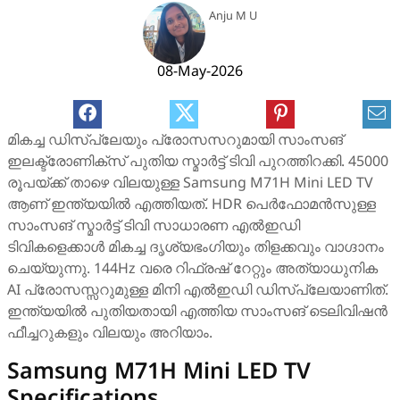
Anju M U
08-May-2026
മികച്ച ഡിസ്പ്ലേയും പ്രോസസറുമായി സാംസങ്
ഇലക്ട്രോണിക്സ് പുതിയ സ്മാർട്ട് ടിവി പുറത്തിറക്കി. 45000
രൂപയ്ക്ക് താഴെ വിലയുള്ള Samsung M71H Mini LED TV
ആണ് ഇന്ത്യയിൽ എത്തിയത്. HDR പെർഫോമൻസുള്ള
സാംസങ് സ്മാർട്ട് ടിവി സാധാരണ എൽഇഡി
ടിവികളെക്കാൾ മികച്ച ദൃശ്യഭംഗിയും തിളക്കവും വാഗ്ദാനം
ചെയ്യുന്നു. 144Hz വരെ റിഫ്രഷ് റേറ്റും അത്യാധുനിക
AI പ്രോസസ്സറുമുള്ള മിനി എൽഇഡി ഡിസ്‌പ്ലേയാണിത്.
ഇന്ത്യയിൽ പുതിയതായി എത്തിയ സാംസങ് ടെലിവിഷൻ
ഫീച്ചറുകളും വിലയും അറിയാം.
Samsung M71H Mini LED TV
Specifications