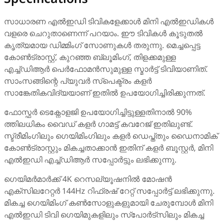
സാധാരണ എൽഇഡി ടിവികളേക്കാൾ മിനി എൽഇഡികൾ
വളരെ ചെറുതാണെന്ന് പറയാം. ഈ ടിവികൾ കൂടുതൽ
കൃത്യമായ ഡിമ്മിംഗ് സോണുകൾ തരുന്നു. മെച്ചപ്പെട്ട
കോൺട്രാസ്റ്റ്, കുറഞ്ഞ ബ്ലൂമിംഗ്, തിളക്കമുള്ള
എച്ച്ഡിആർ പെർഫോമൻസുമുള്ള സ്മാർട്ട് ടിവിയാണിത്.
സാംസങ്ങിന്റെ പ്യുവർ സ്പെക്ട്രം കളർ
സാങ്കേതികവിദ്യയാണ് ഇതിൽ ഉപയോഗിച്ചിരിക്കുന്നത്.
ഫോസ്ഫർ ടെക്നോളജി ഉപയോഗിച്ചിട്ടുള്ളതിനാൽ 90%
ത്തിലധികം വൈഡ് കളർ ഗാമട്ട് കവറേജ് ഇതിലുണ്ട്.
സ്ട്രീമിംഗിലും ഗെയിമിംഗിലും കളർ ഡെപ്ത്തും ഡൈനാമിക്
കോൺട്രാസ്റ്റും മികച്ചതാക്കാൻ ഇതിന് കളർ ബൂസ്റ്റർ, മിനി
എൽഇഡി എച്ച്ഡിആർ സപ്പോർട്ടും ലഭിക്കുന്നു.
ഗെയിമർമാർക്ക് 4K റെസല്യൂഷനിൽ മോഷൻ
എക്‌സിലറേറ്റർ 144Hz റിഫ്രഷ് റേറ്റ് സപ്പോർട്ട് ലഭിക്കുന്നു.
മികച്ച ഗെയിമിംഗ് കൺസോളുകളുമായി ചേരുമ്പോൾ മിനി
എൽഇഡി ടിവി ഗെയിമുകളിലും സ്‌പോർട്‌സിലും മികച്ച