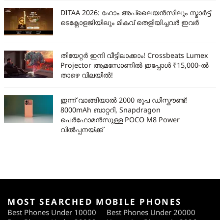
DITAA 2026: ഹോം അപ്ലൈയൻസിലും സ്മാർട്ട്
ടെക്നോളജിയിലും മികവ് തെളിയിച്ചവർ ഇവർ
തിയേറ്റർ ഇനി വീട്ടിലാക്കാം! Crossbeats Lumex
Projector ആമസോണിൽ ഇപ്പോൾ ₹15,000-ൽ
താഴെ വിലയിൽ!
ഇന്ന് വാങ്ങിയാൽ 2000 രൂപ ഡിസ്കൗണ്ട്!
8000mAh ബാറ്ററി, Snapdragon
പെർഫോമൻസുള്ള POCO M8 Power
വിൽപ്പനയ്ക്ക്
MOST SEARCHED MOBILE PHONES
Best Phones Under 10000
Best Phones Under 20000