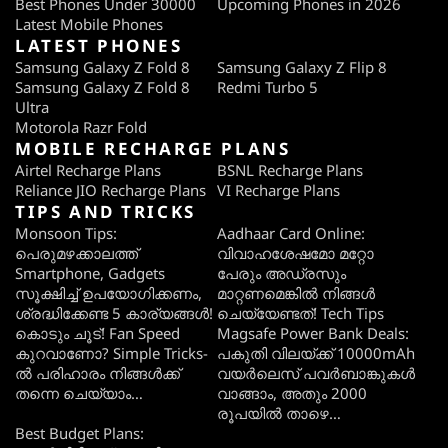
Best Phones Under 30000
Upcoming Phones in 2026
Latest Mobile Phones
LATEST PHONES
Samsung Galaxy Z Fold 8
Samsung Galaxy Z Flip 8
Samsung Galaxy Z Fold 8
Redmi Turbo 5
Ultra
Motorola Razr Fold
MOBILE RECHARGE PLANS
Airtel Recharge Plans
BSNL Recharge Plans
Reliance JIO Recharge Plans
VI Recharge Plans
TIPS AND TRICKS
Monsoon Tips:
Aadhaar Card Online:
പെരുമഴക്കാലത്ത്
വിവാഹശേഷമോ മറ്റോ
Smartphone, Gadgets
പേരും അഡ്രസും
സൂക്ഷിച്ച് ഉപയോഗിക്കണം,
മാറ്റണമെങ്കിൽ നിങ്ങൾ
ശ്രദ്ധിക്കേണ്ട 5 കാര്യങ്ങൾ!
ചെയ്യേണ്ടത്! Tech Tips
കൊടും ചൂട്! Fan Speed
Magsafe Power Bank Deals:
കുറവാണോ? Simple Tricks-
പകുതി വിലയ്ക്ക് 10000mAh
ൽ പരിഹാരം നിങ്ങൾക്ക്
വയർലെസ് പവർബാങ്കുകൾ
തന്നെ ചെയ്യാം…
വാങ്ങാം, അതും 2000
രൂപയിൽ താഴെ…
Best Budget Plans: