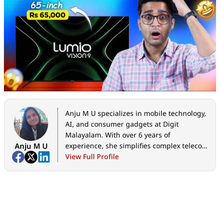
Anju M U specializes in mobile technology,
AI, and consumer gadgets at Digit
Malayalam. With over 6 years of
Anju M U
experience, she simplifies complex telecom
and OTT updates into actionable insights
View Full Profile
for the Malayalam news community.