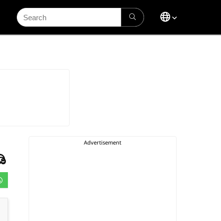
Search
for:
ಡಿ