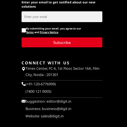
Enter your email to get notified about our new
solutions
By submitting your email, you agree to our
Terms
and
Privacy Notice
.
Subscribe
CONNECT WITH US
Times Center, FC-6, 1st Floor, Sector 16A, Film
City, Noida - 201301
(+91-120-6776999)
(1800 121 0005)
Suggestion:
editor@digit.in
Business:
business@digit.in
Website:
sales@digit.in