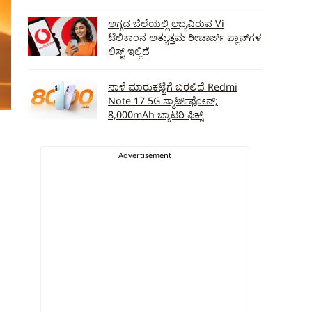
ಅಗ್ಗದ ಬೆಲೆಯಲ್ಲಿ ಲಭ್ಯವಿರುವ Vi
ಟೆಲಿಕಾಂನ ಅತ್ಯುತ್ತಮ ರೀಚಾರ್ಜ್‌ ಪ್ಲಾನ್‌ಗಳ
ಲಿಸ್ಟ್‌ ಇಲ್ಲಿದೆ
ನಾಳೆ ಮಾರುಕಟ್ಟೆಗೆ ಬರಲಿದೆ Redmi
Note 17 5G ಸ್ಮಾರ್ಟ್‌ಫೋನ್‌;
8,000mAh ಬ್ಯಾಟರಿ ಫಿಕ್ಸ್‌