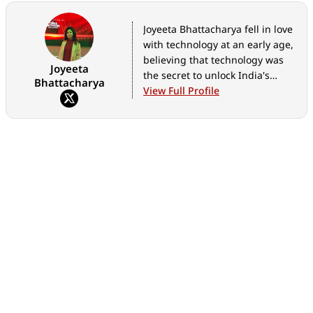
Joyeeta Bhattacharya fell in love
with technology at an early age,
believing that technology was
Joyeeta
the secret to unlock India's
Bhattacharya
limitless potential. She is
View Full Profile
currently Assistant Editor -
Bangla at Digit.