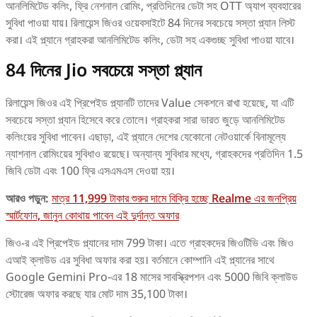
আনলিমিটেড কলিং, ফ্রি নেশনাল রোমিং, প্রতিদিনের ডেটা সহ OTT অ্যাপ ব্যবহারের
সুবিধা পাওয়া যায়। রিলায়েন্স জিওর ওয়েবসাইটে 84 দিনের সবচেয়ে সস্তা প্ল্যান লিস্ট
করা। এই প্ল্যানে গ্রাহকরা আনলিমিটেড কলিং, ডেটা সহ একগুচ্ছ সুবিধা পাওয়া যাবে।
84 দিনের Jio সবচেয়ে সস্তা প্ল্যান
রিলায়েন্স জিওর এই প্রিপেইড প্ল্যানটি তাদের Value সেকশনে রাখা হয়েছে, যা এটি
সবচেয়ে সস্তা প্ল্যান হিসেবে করে তোলে। গ্রাহকরা সারা ভারত জুড়ে আনলিমিটেড
কলিংয়ের সুবিধা পাবেন। এছাড়া, এই প্ল্যানে দেশের যেকোনো নেটওয়ার্কে বিনামূল্যে
ন্যাশনাল রোমিংয়ের সুবিধাও রয়েছে। অন্যান্য সুবিধার মধ্যে, গ্রাহকদের প্রতিদিন 1.5
জিবি ডেটা এবং 100 ফ্রি এসএমএস দেওয়া হয়।
আরও পড়ুন:
মাত্র 11,999 টাকার শুরুর দামে বিক্রি হচ্ছে Realme এর জনপ্রিয়
স্মার্টফোন, জানুন কোথায় পাবেন এই দুর্দান্ত অফার
জিও-র এই প্রিপেইড প্ল্যানের দাম 799 টাকা। এতে গ্রাহকদের জিওটিভি এবং জিও
এআই ক্লাউড এর সুবিধা অফার করা হয়। বর্তমানে কোম্পানি এই প্ল্যানের সাথে
Google Gemini Pro-এর 18 মাসের সাবস্ক্রিপশন এবং 5000 জিবি ক্লাউড
স্টোরেজ অফার করছে যার মোট দাম 35,100 টাকা।