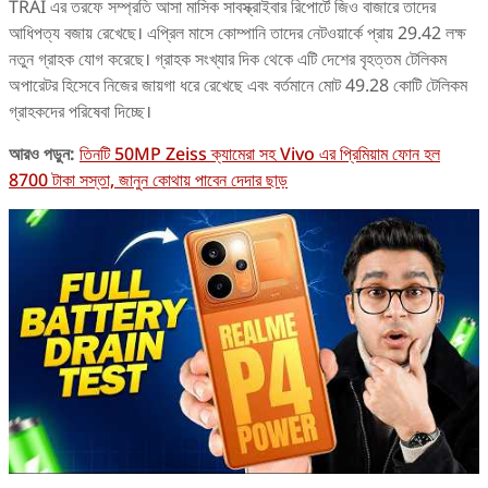
TRAI এর তরফে সম্প্রতি আসা মাসিক সাবস্ক্রাইবার রিপোর্টে জিও বাজারে তাদের
আধিপত্য বজায় রেখেছে। এপ্রিল মাসে কোম্পানি তাদের নেটওয়ার্কে প্রায় 29.42 লক্ষ
নতুন গ্রাহক যোগ করেছে। গ্রাহক সংখ্যার দিক থেকে এটি দেশের বৃহত্তম টেলিকম
অপারেটর হিসেবে নিজের জায়গা ধরে রেখেছে এবং বর্তমানে মোট 49.28 কোটি টেলিকম
গ্রাহকদের পরিষেবা দিচ্ছে।
আরও পড়ুন:
তিনটি 50MP Zeiss ক্যামেরা সহ Vivo এর প্রিমিয়াম ফোন হল
8700 টাকা সস্তা, জানুন কোথায় পাবেন দেদার ছাড়