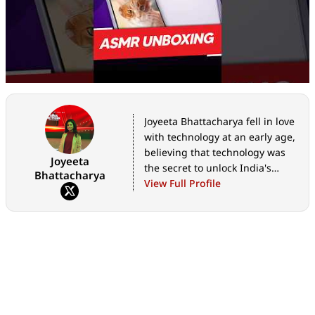
Joyeeta Bhattacharya fell in love
with technology at an early age,
believing that technology was
Joyeeta
the secret to unlock India's
Bhattacharya
limitless potential. She is
View Full Profile
currently Assistant Editor -
Bangla at Digit.