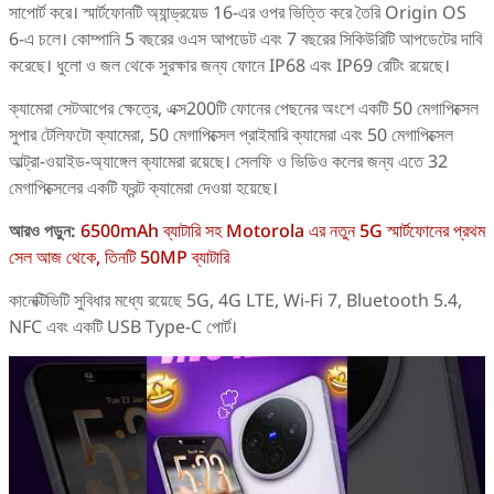
সাপোর্ট করে। স্মার্টফোনটি অ্যান্ড্রয়েড 16-এর ওপর ভিত্তি করে তৈরি Origin OS
6-এ চলে। কোম্পানি 5 বছরের ওএস আপডেট এবং 7 বছরের সিকিউরিটি আপডেটের দাবি
করেছে। ধুলো ও জল থেকে সুরক্ষার জন্য ফোনে IP68 এবং IP69 রেটিং রয়েছে।
ক্যামেরা সেটআপের ক্ষেত্রে, এক্স200টি ফোনের পেছনের অংশে একটি 50 মেগাপিক্সেল
সুপার টেলিফটো ক্যামেরা, 50 মেগাপিক্সেল প্রাইমারি ক্যামেরা এবং 50 মেগাপিক্সেল
আল্ট্রা-ওয়াইড-অ্যাঙ্গেল ক্যামেরা রয়েছে। সেলফি ও ভিডিও কলের জন্য এতে 32
মেগাপিক্সেলের একটি ফ্রন্ট ক্যামেরা দেওয়া হয়েছে।
আরও পড়ুন:
6500mAh ব্যাটারি সহ Motorola এর নতুন 5G স্মার্টফোনের প্রথম
সেল আজ থেকে, তিনটি 50MP ব্যাটারি
কানেক্টিভিটি সুবিধার মধ্যে রয়েছে 5G, 4G LTE, Wi-Fi 7, Bluetooth 5.4,
NFC এবং একটি USB Type-C পোর্ট।