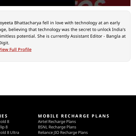
Joyeeta Bhattacharya fell in love with technology at an early
age, believing that technology was the secret to unlock India's
limitless potential. She is currently Assistant Editor - Bangla at
Digit.
View Full Profile
NES
MOBILE RECHARGE PLANS
old 8
Airtel Recharge Plans
lip 8
BSNL Recharge Plans
old 8 Ultra
Reliance JIO Recharge Plans