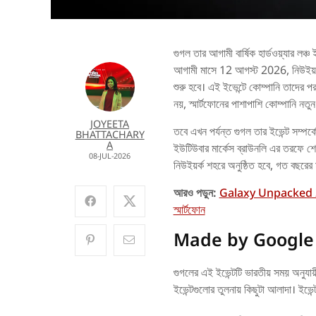
গুগল তার আগামী বার্ষিক হার্ডওয়্যার
আগামী মাসে 12 আগস্ট 2026, নিউইয়র্ক
শুরু হবে। এই ইভেন্টে কোম্পানি তাদের পর
নয়, স্মার্টফোনের পাশাপাশি কোম্পানি ন
JOYEETA
তবে এখন পর্যন্ত গুগল তার ইভেন্ট সম্পর্
BHATTACHARY
A
ইউটিউবার মার্কেস ব্রাউনলি এর তরফে শে
08-JUL-2026
নিউইয়র্ক শহরে অনুষ্ঠিত হবে, গত বছরের 
আরও পড়ুন:
Galaxy Unpacked 2026: 
স্মার্টফোন
Made by Google ইভে
গুগলের এই ইভেন্টটি ভারতীয় সময় অনুযা
ইভেন্টগুলোর তুলনায় কিছুটা আলাদা। ইভে