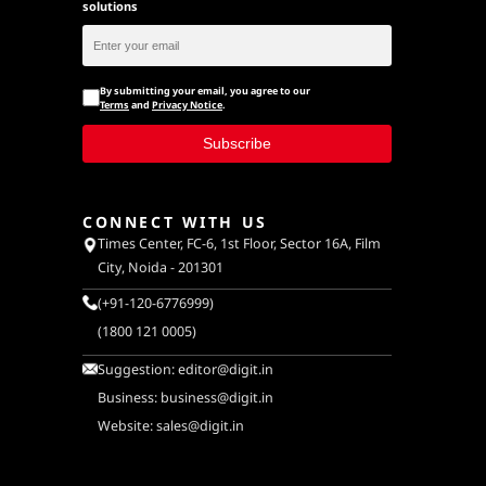
solutions
By submitting your email, you agree to our
Terms
and
Privacy Notice
.
Subscribe
CONNECT WITH US
Times Center, FC-6, 1st Floor, Sector 16A, Film
City, Noida - 201301
(+91-120-6776999)
(1800 121 0005)
Suggestion:
editor@digit.in
Business:
business@digit.in
Website:
sales@digit.in