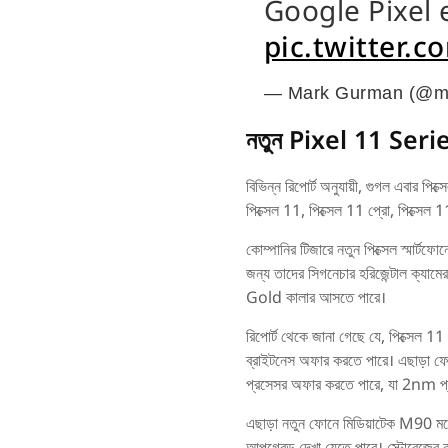
Google Pixel 
pic.twitter.
— Mark Gurman (@m
নতুন Pixel 11 Series
বিভিন্ন রিপোর্ট অনুযায়ী, গুগল এবার পি
পিক্সেল 11, পিক্সেল 11 প্রো, পিক্সেল
কোম্পানির টিজারে নতুন পিক্সেল স্মার্
জন্য তাদের সিগনেচার হরিজেন্টাল ক্যাম
Gold কালার আসতে পারে।
রিপোর্ট থেকে জানা গেছে যে, পিক্সেল 
ব্রাইটনেস অফার করতে পারে। এছাড়া
প্রসেসর অফার করতে পারে, যা 2nm প্
এছাড়া নতুন ফোনে মিডিয়াটেক M90 মডে
আপগ্রেড দেখা যেতে পারে। স্টোরেজের