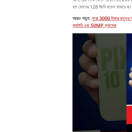
হল ফোনের 128 জিবি মডেল থাকবে বা।
আরও পড়ুন:
পুরো 3000 টাকার ছাড়ের
ব্যাটারি এবং 50MP ক্যামেরা