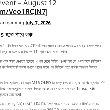
event – August 12
com/Veo1RCJN7j
July 7, 2026
arkgurman)
 হতে পারে লঞ্চ
ক্সেল 11 সিরিজের আওতায় 4টি স্মার্টফোন বাজারে আনতে পারে। এর মধ্যে থাকতে পারে
 11 প্রো এক্সএল এবং পিক্সেল 11 প্রো ফোল্ড মতো ফোন।
টফোনের এক ঝলক দেখানো হয়েছে। এখান থেকে ইঙ্গিত পাওয়া যায় যে, গুগল নতুন সিরিজের
েরা বার ডিজাইনটি বজায় রাখতে পারে। সাথে এই সিরিজে নতুন কালার অপশন হিসেবে
11 সিরিজে স্যামসাংয়ের নতুন M16 OLED ডিসপ্লে দেওয়া হবে, যা আগের তুলনায় বেশি
 ফোনের পারফরম্যান্সকে আরও উন্নত করতে ফোনে গুগল এর নতুন Tensor G6
রসেসে তৈরি হবে।
ম এবং নতুন টাইটান M3 সিকিউরিটি চিপও থাকতে পারে। ক্যামেরা সিস্টেমেও বড়
 কথা বললে, এবার কোম্পানি বেস মডেলে 256GB অফার করতে পারে, যার সোজা মানে