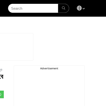
Search
for:
টে
বে