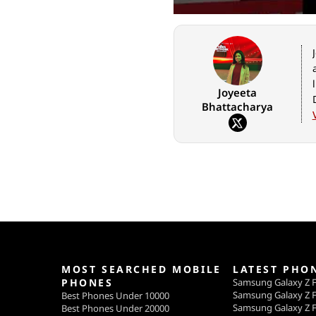
Joyeeta
Bhattacharya
MOST SEARCHED MOBILE
LATEST PHO
PHONES
Samsung Galaxy Z F
Samsung Galaxy Z F
Best Phones Under 10000
Samsung Galaxy Z F
Best Phones Under 20000