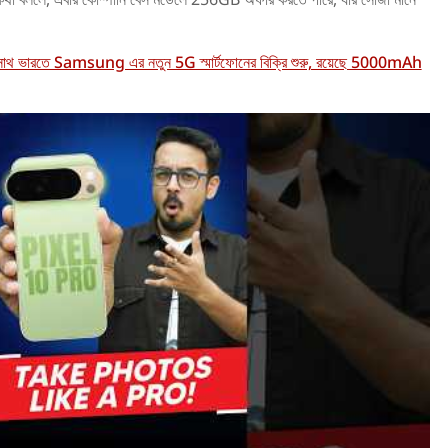
 সাথ ভারতে Samsung এর নতুন 5G স্মার্টফোনের বিক্রি শুরু, রয়েছে 5000mAh