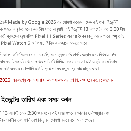
 লঞ্চ ইভেন্ট Made by Google 2026 এর ঘোষণা করেছে। মেড বাই গুগল ইভেন্টটি
 শহরে অনুষ্ঠিত হবে। ভারতীয় সময় অনুযায়ী এই ইভেন্টটি 13 আগস্টের রাত 3.30 টায়
বর্তী প্রজন্মের ফ্ল্যাগশিপ Pixel 11 Series এর স্মার্টফোন চালু করতে পারে। শুধু তাই
তুন Pixel Watch 5 স্মার্টওয়াচ সিরিজও বাজারে আনতে পারে।
কে কোনো অফিসিয়াল ঘোষণা করেনি, তবে ব্লুমবার্গের মার্ক গুরম্যান এবং বিখ্যাত টেক
য়ার করা ইনভাইট থেকে লঞ্চের তারিখটি নিশ্চিত হওয়া গেছে। এই ইভেন্ট আমেরিকার
মতোই এবারও কোম্পানি এই ইভেন্টে তাদের নতুন প্রোডাক্ট চালু করবে।
প্রকাশ্যে এল গ্যালাক্সি আনপ্যাকড এর তারিখ, লঞ্চ হবে নতুন ফোল্ডেবল
ন্টের তারিখ এবং সময় কখন
য়ী 13 আগস্ট ভোর 3:30 শুরু হবে। এই সময় গুগলের আগের হার্ডওয়্যার লঞ্চ
ন্ট চলাকালীন কোম্পানি বেশ কিছু বড় ঘোষণা করবে বলে জানা গেছে।