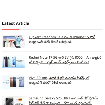
Latest Article
Flipkart Freedom Sale నుంచి iPhone 15 ఫోన్
ఆండ్రాయిడ్ ఫోన్ రేటుకే లభిస్తుంది.!
Redmi Note 17 5G భారీ EV గ్రేడ్ 8000 mAh బ్యాటరీ
తో వచ్చింది .. ప్రైస్ అండ్ ఆఫర్స్ తెలుసుకోండి.!
Vivo S2: కళ్ళు చెదిరే డిజైన్ మరియు ఫీచర్స్ తో
ఆకట్టుకునే ధరలో రిలీజ్ అయ్యింది.!
Samsung Galaxy S25 Ultra అమెజాన్ గ్రేట్ ఫ్రీడమ్
సేల్ బిగ్ డీల్ గా వచ్చింది .. రేటు ఎంత తగ్గిందంటే.!