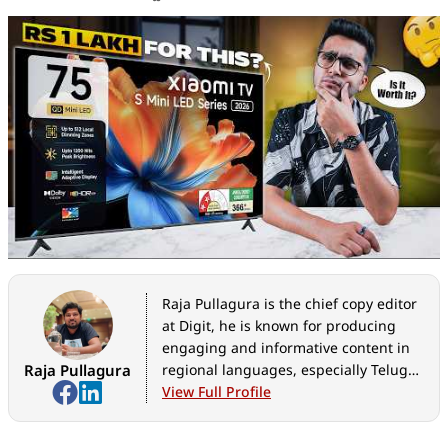
Raja Pullagura is the chief copy editor
at Digit, he is known for producing
engaging and informative content in
Raja Pullagura
regional languages, especially Telugu.
With a growing interest in technology
View Full Profile
journalism, he has been actively
creating articles covering