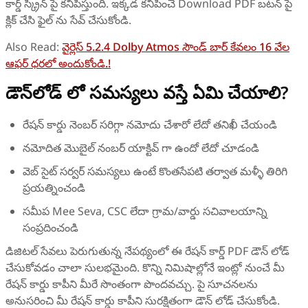
కార్డ్ స్క్రీన్‌ పై కనిపిస్తుంది. ఇక్కడ కనిపించే Download PDF బటన్‌ పై
క్లిక్ చేసి ఫైల్‌ ను సేవ్ చేసుకోండి.
Also Read:
వైర్లెస్ 5.2.4 Dolby Atmos సౌండ్ బార్ కేవలం 16 వేల
ఆఫర్ ధరలో అందుకోండి.!
డౌన్‌లోడ్ లో సమస్యలు వస్తే ఏమి చేయాలి?
రేషన్ కార్డు నెంబర్ సరిగ్గా నమోదు చేశారో లేదో తనిఖీ చేయండి
నమోదిత మొబైల్ నంబర్ యాక్టివ్‌ గా ఉందో లేదో చూడండి
వెబ్‌ సైట్ సర్వర్ సమస్యలు ఉంటే కొంతసేపటి తర్వాత మళ్ళీ తిరిగి
ప్రయత్నించండి
సమీప Mee Seva, CSC లేదా గ్రామ/వార్డు సచివాలయాన్ని
సంప్రదించండి
డిజిటల్ సేవలు పెరుగుతున్న నేపథ్యంలో ఈ రేషన్ కార్డ్ PDF డౌన్‌ లోడ్
చేసుకోవడం చాలా సులభమైంది. కొన్ని నిమిషాల్లోనే ఇంట్లో నుంచే మీ
రేషన్ కార్డు కాపీని మీరే సొంతంగా పొందవచ్చు. పై సూచనలను
అనుసరించి మీ రేషన్ కార్డు కాపీని సురక్షితంగా డౌన్‌ లోడ్ చేసుకోండి.