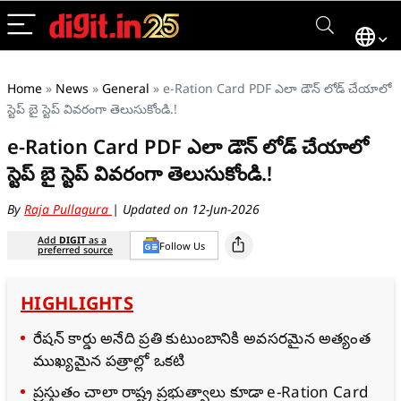
Home
»
News
»
General
»
e-Ration Card PDF ఎలా డౌన్‌ లోడ్ చేయాలో
స్టెప్ బై స్టెప్ వివరంగా తెలుసుకోండి.!
e-Ration Card PDF ఎలా డౌన్‌ లోడ్ చేయాలో
స్టెప్ బై స్టెప్ వివరంగా తెలుసుకోండి.!
By
Raja Pullagura
| Updated on 12-Jun-2026
Add
DIGIT
as a
Follow Us
preferred source
HIGHLIGHTS
రేషన్ కార్డు అనేది ప్రతి కుటుంబానికి అవసరమైన అత్యంత
ముఖ్యమైన పత్రాల్లో ఒకటి
ప్రస్తుతం చాలా రాష్ట్ర ప్రభుత్వాలు కూడా e-Ration Card