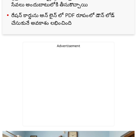
సేవలు అందుబాటులోకి తీసుకొచ్చాయి
రేషన్ కార్డును ఆన్‌ లైన్‌ లో PDF రూపంలో డౌన్‌ లోడ్
చేసుకునే అవకాశం లభించింది