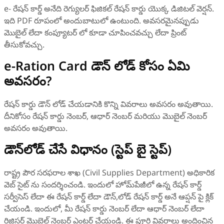
e- రేషన్ కార్డ్ అనేది రెగ్యులర్ ఫిజికల్ రేషన్ కార్డు యొక్క డిజిటల్ వెర్షన్.
ఇది PDF రూపంలో అందుబాటులో ఉంటుంది. అవసరమైనప్పుడు
మొబైల్ లేదా కంప్యూటర్‌ లో కూడా చూపించవచ్చు లేదా ప్రింట్
తీసుకోవచ్చు.
e-Ration Card డౌన్‌ లోడ్ కోసం ఏమి
అవసరం?
రేషన్ కార్డు డౌన్ లోడ్ చేయడానికి కొన్ని వివరాలు అవసరం అవుతాయి.
దీనికోసం రేషన్ కార్డు నెంబర్, ఆధార్ నెంబర్ మరియు మొబైల్ నెంబర్
అవసరం అవుతాయి.
డౌన్‌లోడ్ చేసే విధానం (స్టెప్ బై స్టెప్)
రాష్ట్ర పౌర సరఫరాల శాఖ (Civil Supplies Department) అధికారిక
వెబ్‌ సైట్‌ ను సందర్శించండి. ఇందులో హోమ్‌పేజీలో ఉన్న రేషన్ కార్డ్
సర్వీసెస్ లేదా ఈ రేషన్ కార్డ్ లేదా డౌన్,లోడ్ రేషన్ కార్డ్ అనే ఆప్షన్‌ పై క్లిక్
చేయండి. ఇందులో, మీ రేషన్ కార్డు నెంబర్ లేదా ఆధార్ నెంబర్ లేదా
రిజిస్టర్ మొబైల్ నెంబర్ ఎంటర్ చేయండి. ఈ పూర్తి వివరాలు అందించిన