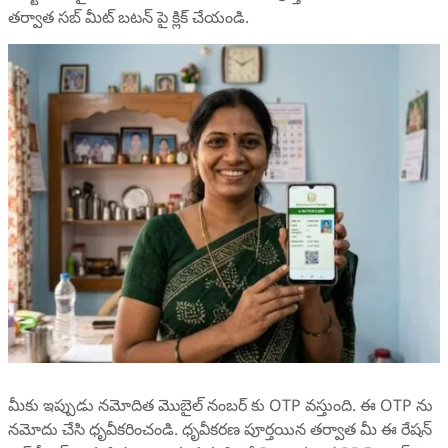
తర్వాత సబ్ మీట్ బటన్ పై క్లిక్ చేయండి.
మీకు ఇప్పుడు నమోదిత మొబైల్ నంబర్‌ కు OTP వస్తుంది. ఈ OTP ను
నమోదు చేసి ధృవీకరించండి. ధృవీకరణ పూర్తయిన తర్వాత మీ ఈ రేషన్