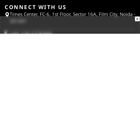
CONNECT WITH US
Times Center, FC-6, 1st Floor, Sector 16A, Film City, Noida -
×
201301
(+91-120-6776999)
(1800 121 0005)
Suggestion:
editor@digit.in
Business:
business@digit.in
Website:
sales@digit.in
ABOUT US
CONTACT US
ADVERTISE WITH US
REGULATORY
TERMS & CONDITIONS
PRIVACY POLICY
DISCLAIMER