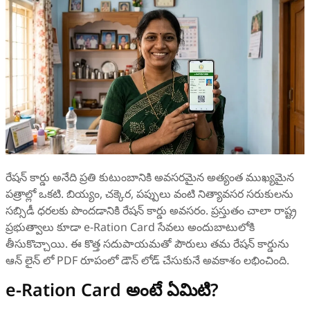
రేషన్ కార్డు అనేది ప్రతి కుటుంబానికి అవసరమైన అత్యంత ముఖ్యమైన
పత్రాల్లో ఒకటి. బియ్యం, చక్కెర, పప్పులు వంటి నిత్యావసర సరుకులను
సబ్సిడీ ధరలకు పొందడానికి రేషన్ కార్డు అవసరం. ప్రస్తుతం చాలా రాష్ట్ర
ప్రభుత్వాలు కూడా e-Ration Card సేవలు అందుబాటులోకి
తీసుకొచ్చాయి. ఈ కొత్త సదుపాయమతో పౌరులు తమ రేషన్ కార్డును
ఆన్‌ లైన్‌ లో PDF రూపంలో డౌన్‌ లోడ్ చేసుకునే అవకాశం లభించింది.
e-Ration Card అంటే ఏమిటి?