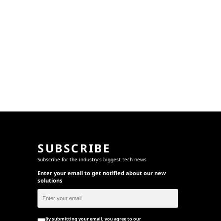
SUBSCRIBE
Subscribe for the industry's biggest tech news
Enter your email to get notified about our new
solutions
By submitting your email, you agree to our