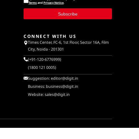
Terms
and
Privacy Notice
.
Subscribe
CONNECT WITH US
Times Center, FC-6, 1st Floor, Sector 16A, Film
City, Noida - 201301
(+91-120-6776999)
(1800 121 0005)
Suggestion:
editor@digit.in
Business:
business@digit.in
Website:
sales@digit.in
ULATORY
TERMS & CONDITIONS
PRIVACY POLICY
DISCLAIMER