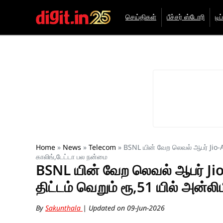
செய்திகள்
பீச்சர் ஸ்டோரி
டிப
Home
»
News
»
Telecom
»
BSNL யின் வேற லெவல் ஆபர் Jio-Air
காலிங்,டேட்டா பல நன்மை
BSNL யின் வேற லெவல் ஆபர் Jio-A
திட்டம் வெறும் ரூ,51 யில் அன்ல
By
Sakunthala
| Updated on 09-Jun-2026