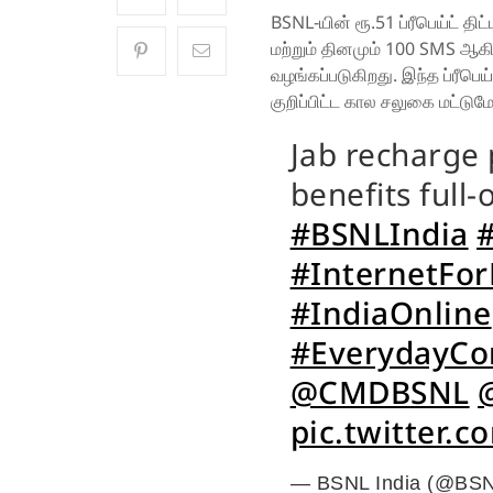
BSNL-யின் ரூ.51 ப்ரீபெய்ட் த
மற்றும் தினமும் 100 SMS ஆக
வழங்கப்படுகிறது. இந்த ப்ரீபெய
குறிப்பிட்ட கால சலுகை மட்ட
Jab recharge 
benefits full-
#BSNLIndia
#InternetFo
#IndiaOnline
#EverydayCon
@CMDBSNL
pic.twitter
— BSNL India (@BSN