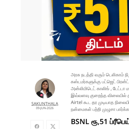
அரசு நடத்தி வரும் டெலிகாம் 
கஸ்டமர்களுக்கு பட்ஜெட் பிரன்ட
அன்லிமிடெட் காலிங் , டேட்டா ம
இவ்வளவு குறைந்த விலையில் த
Airtel கூட தர முடியாத நிலையில
SAKUNTHALA
09-JUN-2026
நன்மைகள் பற்றி முழுசா பார்க்
BSNL ரூ,51 ப்ரீபெய்ட