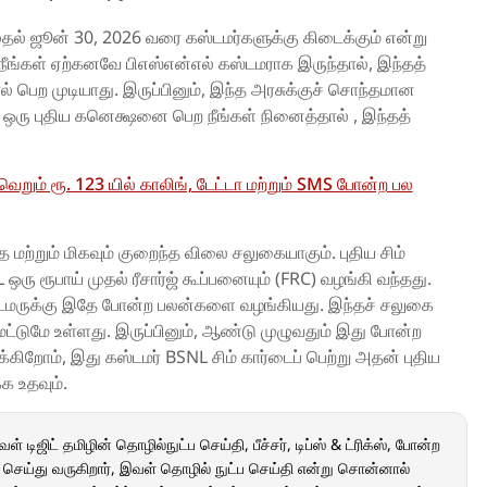
தல் ஜூன் 30, 2026 வரை கஸ்டமர்களுக்கு கிடைக்கும் என்று
ு. நீங்கள் ஏற்கனவே பிஎஸ்என்எல் கஸ்டமராக இருந்தால், இந்தத்
் பெற முடியாது. இருப்பினும், இந்த அரசுக்குச் சொந்தமான
ு ஒரு புதிய கனெக்ஷனை பெற நீங்கள் நினைத்தால் , இந்தத்
 வெறும் ரூ. 123 யில் காலிங், டேட்டா மற்றும் SMS போன்ற பல
த மற்றும் மிகவும் குறைந்த விலை சலுகையாகும். புதிய சிம்
ஒரு ரூபாய் முதல் ரீசார்ஜ் கூப்பனையும் (FRC) வழங்கி வந்தது.
கஸ்டமருக்கு இதே போன்ற பலன்களை வழங்கியது. இந்தச் சலுகை
கு மட்டுமே உள்ளது. இருப்பினும், ஆண்டு முழுவதும் இது போன்ற
கிறோம், இது கஸ்டமர் BSNL சிம் கார்டைப் பெற்று அதன் புதிய
க உதவும்.
் டிஜிட் தமிழின் தொழில்நுட்ப செய்தி, பீச்சர், டிப்ஸ் & ட்ரிக்ஸ், போன்ற
 செய்து வருகிறார், இவள் தொழில் நுட்ப செய்தி என்று சொன்னால்