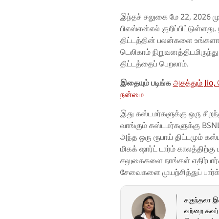
இந்தச் சலுகை மே 22, 2026 மு
பிஎஸ்என்எல் குறிப்பிட்டுள்ளத
திட்டத்தின் பலன்களை உங்களால
டெலிகாம் நிறுவனத்திடமிருந்த
திட்டத்தைப் பெறலாம்.
இதையும் படிங்க
அசத்தும் Jio,
நன்மை
இது கஸ்டமர்களுக்கு ஒரு சிறந்
வாங்கும் கஸ்டமர்களுக்கு BSNL 
அந்த ஒரு ரூபாய் திட்டமும் 
மிகக் ஷார்ட் டார்ம் காலத்திற்
சலுகைகளை நாங்கள் எதிர்பார்க்
சேவைகளை முயற்சித்துப் பார்க்
சகுந்தலா இவள
வற்றை கவர்