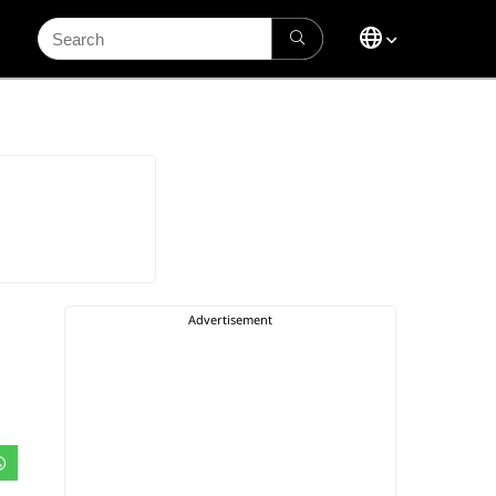
Search
for: