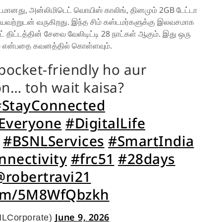
ிட்டமானது, அன்லிமிடெட் வொயிஸ் காலிங், தினமும் 2GB டேட்டா
ியவற்றுடன் வருகிறது. இந்த சிம் கஸ்டமர்களுக்கு இலவசமாக
்ட் திட்டத்தின் சேவை வேலிடிட்டி 28 நாட்கள் ஆகும். இது ஒரு
ுமே என்பதை கவனத்தில் கொள்ளவும்.
pocket-friendly ho aur
on… toh wait kaisa?
#StayConnected
rEveryone
#DigitalLife
#BSNLServices
#SmartIndia
nectivity
#frc51
#28days
@robertravi21
.com/5M8WfQbzkh
June 9, 2026
LCorporate)