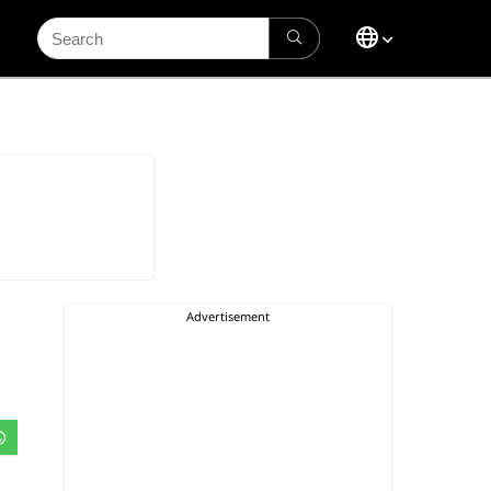
Search
for: