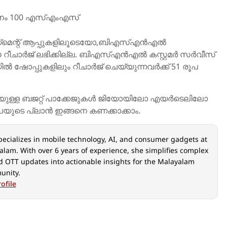
നം 100 എസ്എംഎസ്
െന്റ് ആപ്പുകളിലൂടെയോ,ബിഎസ്എൻഎൽ
ീചാർജ് ലഭിക്കില്ല. ബിഎസ്എൻഎൽ കസ്റ്റമർ സർവീസ്
ിൽ ഷോപ്പുകളിലും റീചാർജ് ചെയ്യുന്നവർക്ക് 51 രൂപ
്റിയുള്ള ബജറ്റ് പാക്കേജുകൾ ജിയോയിലോ എയർടെലിലോ
പയുടെ പ്ലാൻ ഇങ്ങനെ കണക്കാക്കാം.
ecializes in mobile technology, AI, and consumer gadgets at
alam. With over 6 years of experience, she simplifies complex
 OTT updates into actionable insights for the Malayalam
unity.
ofile