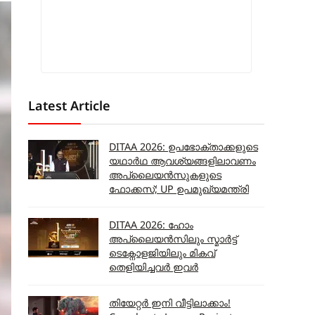
Latest Article
DITAA 2026: ഉപഭോക്താക്കളുടെ
യഥാർഥ ആവശ്യങ്ങളിലാവണം
അപ്ലൈയൻസുകളുടെ
ഫോക്കസ്; UP ഉപമുഖ്യമന്ത്രി
DITAA 2026: ഹോം
അപ്ലൈയൻസിലും സ്മാർട്ട്
ടെക്നോളജിയിലും മികവ്
തെളിയിച്ചവർ ഇവർ
തിയേറ്റർ ഇനി വീട്ടിലാക്കാം!