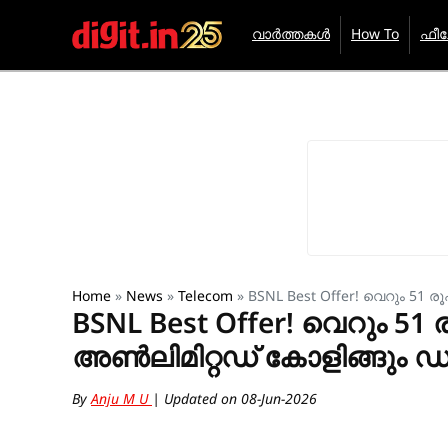
വാർത്തകൾ
How To
ഫീച്ച
Home
»
News
»
Telecom
»
BSNL Best Offer! വെറും 51 ര
BSNL Best Offer! വെറും 51 
അൺലിമിറ്റഡ് കോളിങ്ങും ഡാ
By
Anju M U
| Updated on 08-Jun-2026