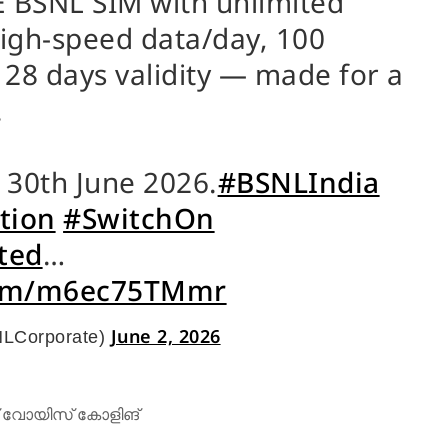
E BSNL SIM with unlimited
high-speed data/day, 100
28 days validity — made for a
.
ll 30th June 2026.
#BSNLIndia
tion
#SwitchOn
ted
…
.com/m6ec75TMmr
June 2, 2026
LCorporate)
് വോയിസ് കോളിങ്