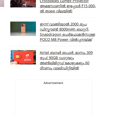
Crossbeats Lumex Projector
ആമസോണിൽ ഇപ്പോൾ ₹15,000-
ൽ താഴെ വിലയിൽ!
ഇന്ന് വാങ്ങിയാൽ 2000 രൂപ
ഡിസ്കൗണ്ട്! 8000mAh ബാറ്ററി,
Snapdragon പെർഫോമൻസുള്ള
POCO M8 Power വിൽപ്പനയ്ക്ക്
Airtel ബമ്പർ ഓഫർ: മാസം 309
രൂപ! 90GB ഡാറ്റയും
അൺലിമിറ്റഡ് കോളുകളും 60
ദിവസം വാലിഡിറ്റിയിൽ