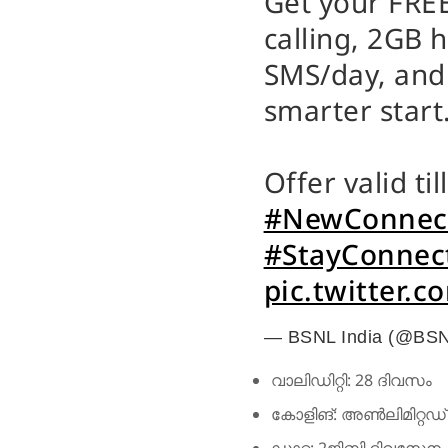
Get your FRE
calling, 2GB 
SMS/day, and 
smarter start
Offer valid ti
#NewConnec
#StayConnec
pic.twitter
— BSNL India (@BSN
വാലിഡിറ്റി: 28 ദിവസം
കോളിങ്: അൺലിമിറ്റഡ
ഡാറ്റ: 2ജിബി ദിവസേന