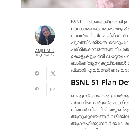
BSNL വരിക്കാർക്ക് വേണ്ടി ഇ
സാധാരണക്കാരുടെ ആശ്രയ
സഞ്ചാർ നിഗം ലിമിറ്റഡ് നി
പുറത്തിറക്കിയത്. വെറും 5
പരിമിതകാലത്തേക്ക് റീചാർ
ANJU M U
08-JUN-2026
കോളുകളും 4ജി ഡാറ്റയു
ബൾക്ക് ആനുകൂല്യങ്ങൾ ലഭ
പ്ലാൻ എല്ലാവർക്കും ലഭ
BSNL 51 Plan Det
ബിഎസ്എൻഎൽ ഇന്ത്യയുട
പ്ലാനിനെ വ്യക്തമാക്കിയത്
നിങ്ങൾ നിലവിൽ ഒരു ബി
ആനുകൂല്യങ്ങൾ ലഭിക്കില
ആഗ്രഹിക്കുന്നവർക്ക് 51 ര