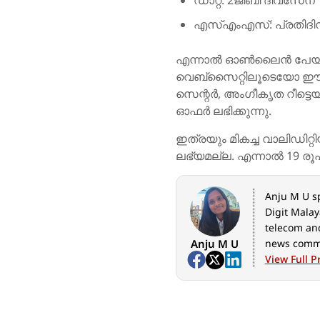
എസ്എംഎസ്: പ്രതിദി
എന്നാൽ ഓൺലൈൻ പേയ്മ
വെബ്സൈറ്റിലൂടെയോ ഈ റ
സെന്റർ, അംഗീകൃത റീട്ടെയ
ഓഫർ ലഭിക്കുന്നു.
ഇത്രയും മികച്ച വാലിഡിറ
ലഭ്യമല്ല. എന്നാൽ 19 രൂ
Anju M U sp
Digit Malay
telecom and
Anju M U
news comm
View Full Pr