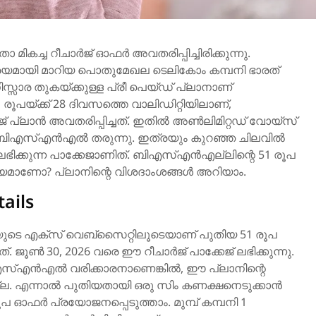
താ മികച്ച റീചാർജ് ഓഫർ അവതരിപ്പിച്ചിരിക്കുന്നു.
മായി മാറിയ പൊതുമേഖല ടെലികോം കമ്പനി ഭാരത്
സ്സാര തുകയ്ക്കുള്ള പ്രീ പെയ്ഡ് പ്ലാനാണ്
1 രൂപയ്ക്ക് 28 ദിവസത്തെ വാലിഡിറ്റിയിലാണ്,
ജ് പ്ലാൻ അവതരിപ്പിച്ചത്. ഇതിൽ അൺലിമിറ്റഡ് വോയ്‌സ്
ം ബിഎസ്എൻഎൽ തരുന്നു. ഇത്രയും കുറഞ്ഞ ചിലവിൽ
ിക്കുന്ന പാക്കേജാണിത്. ബിഎസ്എൻഎല്ലിന്റെ 51 രൂപ
്യമാണോ? പ്ലാനിന്റെ വിശദാംശങ്ങൾ അറിയാം.
ails
െ എക്സ് വെബ്സൈറ്റിലൂടെയാണ് പുതിയ 51 രൂപ
. ജൂൺ 30, 2026 വരെ ഈ റീചാർജ് പാക്കേജ് ലഭിക്കുന്നു.
എസ്എൻഎൽ വരിക്കാരനാണെങ്കിൽ, ഈ പ്ലാനിന്റെ
്ല. എന്നാൽ പുതിയതായി ഒരു സിം കണക്ഷനെടുക്കാൻ
ൂപ ഓഫർ പ്രയോജനപ്പെടുത്താം. മുമ്പ് കമ്പനി 1