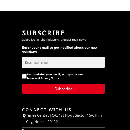
SUBSCRIBE
Subscribe for the industry's biggest tech news
Enter your email to get notified about our new
solutions
By submitting your email, you agree to our
Terms
and
Privacy Notice
.
Subscribe
CONNECT WITH US
Times Center, FC-6, 1st Floor, Sector 16A, Film
City, Noida - 201301