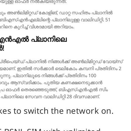
നെയുള്ള ഓഫർ നൽകിയിരുന്നത്.
ും അൺലിമിറ്റഡ് കോളിങ്, ഡാറ്റ സഹിതം പ്ലാനിൽ
ബിഎസ്എൻഎല്ലിന്റെ പ്ലാനിലുള്ള വാലിഡിറ്റി. 51
െ കുറിച്ച് വിശദമായി അറിയാം.
്എൻഎൽ പ്ലാനിലെ
!
രീപെയ്ഡ് പ്ലാനിൽ നിങ്ങൾക്ക് അൺലിമിറ്റഡ് വോയ്‌സ്
മാണ്. ഇതിൽ സർക്കാർ ടെലികോം കമ്പനി പ്രതിദിനം 2
കുന്നു. പ്ലാനിലൂടെ നിങ്ങൾക്ക് പ്രതിദിനം 100
ും ആസ്വദിക്കാം. പുതിയ കണക്ഷനെടുക്കാൻ
51 രൂപ ഓഫർ തെരഞ്ഞെടുത്ത്, ബിഎസ്എൻഎൽ സിം
. പ്ലാനിലെ സേവന വാലിഡിറ്റി 28 ദിവസമാണ്.
takes to switch the network on.