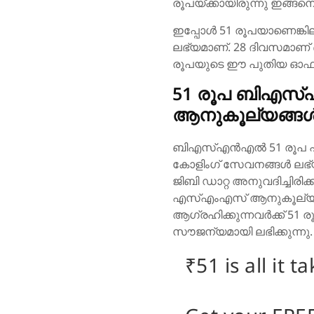
രൂപയ്ക്കായിരുന്നു ഇങ്ങ
ഇപ്പോൾ 51 രൂപയാണെങ്കില
ലഭ്യമാണ്. 28 ദിവസമാണ് 
രൂപയുടെ ഈ പുതിയ ഓഫറിന
51 രൂപ ബിഎസ
ആനുകൂല്യങ്ങൾ
ബി‌എസ്‌എൻ‌എൽ 51 രൂപ പ്
കോളിംഗ് സേവനങ്ങൾ ലഭ്യ
ജിബി ഡാറ്റ അനുവദിച്ചിരിക്
എസ്‌എം‌എസ് ആനുകൂല്യവ
ആഗ്രഹിക്കുന്നവർക്ക് 
സൗജന്യമായി ലഭിക്കുന്നു
₹51 is all it 