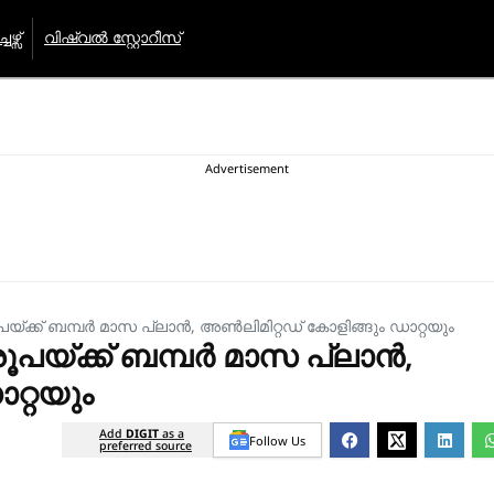
േഴ്സ്
വിഷ്വൽ സ്റ്റോറീസ്
ൂപയ്ക്ക് ബമ്പർ മാസ പ്ലാൻ, അൺലിമിറ്റഡ് കോളിങ്ങും ഡാറ്റയും
രൂപയ്ക്ക് ബമ്പർ മാസ പ്ലാൻ,
റ്റയും
Add
DIGIT
as a
Follow Us
preferred source