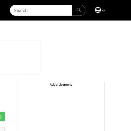
Search
for: