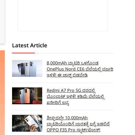
Latest Article
8,000mAh ಬ್ಯಾಟರಿ ಒಳಗೊಂಡ
OnePlus Nord CE6 ಬೆಲೆಯಲ್ಲಿ ಭರ್ಜರಿ
ಇಳಿಕೆ! ಈ ಚಾನ್ಸ್‌ ಬಿಡಬೇಡಿ
Redmi A7 Pro 5G ದರದಲ್ಲಿ
ಬೊಂಬಾಟ್‌ ಇಳಿಕೆ! ಕಡಿಮೆ ಬೆಲೆಯಲ್ಲಿ
ಖರೀದಿಗೆ ಲಭ್ಯ
ಶೀಘ್ರದಲ್ಲೇ 10,000mAh
ಬ್ಯಾಟರಿಯೊಂದಿಗೆ ಭಾರತಕ್ಕೆ ಲಗ್ಗೆ ಇಡಲಿದೆ
OPPO F35 Pro ಸ್ಮಾರ್ಟ್‌ಫೋನ್‌!