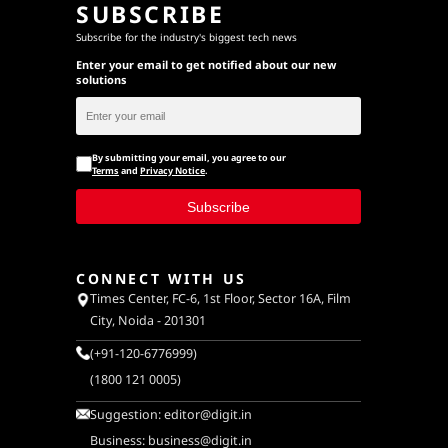
SUBSCRIBE
Subscribe for the industry's biggest tech news
Enter your email to get notified about our new
solutions
By submitting your email, you agree to our
Terms
and
Privacy Notice
.
Subscribe
CONNECT WITH US
Times Center, FC-6, 1st Floor, Sector 16A, Film
City, Noida - 201301
(+91-120-6776999)
(1800 121 0005)
Suggestion:
editor@digit.in
Business:
business@digit.in