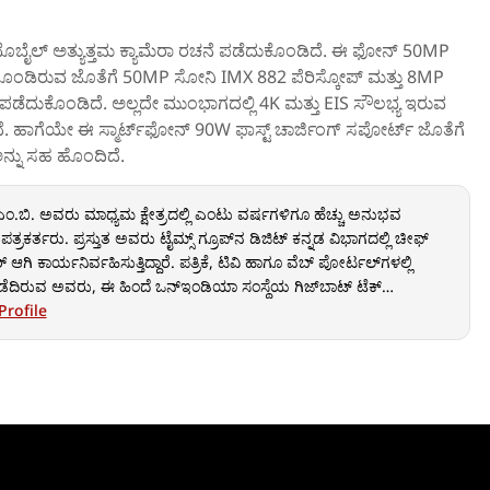
ಮೊಬೈಲ್‌ ಅತ್ಯುತ್ತಮ ಕ್ಯಾಮೆರಾ ರಚನೆ ಪಡೆದುಕೊಂಡಿದೆ. ಈ ಫೋನ್ 50MP
 ಒಳಗೊಂಡಿರುವ ಜೊತೆಗೆ 50MP ಸೋನಿ IMX 882 ಪೆರಿಸ್ಕೋಪ್ ಮತ್ತು 8MP
್ನು ಪಡೆದುಕೊಂಡಿದೆ. ಅಲ್ಲದೇ ಮುಂಭಾಗದಲ್ಲಿ 4K ಮತ್ತು EIS ಸೌಲಭ್ಯ ಇರುವ
ೆ. ಹಾಗೆಯೇ ಈ ಸ್ಮಾರ್ಟ್‌ಫೋನ್ 90W ಫಾಸ್ಟ್‌ ಚಾರ್ಜಿಂಗ್ ಸಪೋರ್ಟ್‌ ಜೊತೆಗೆ
ಅನ್ನು ಸಹ ಹೊಂದಿದೆ.
.ಬಿ. ಅವರು ಮಾಧ್ಯಮ ಕ್ಷೇತ್ರದಲ್ಲಿ ಎಂಟು ವರ್ಷಗಳಿಗೂ ಹೆಚ್ಚು ಅನುಭವ
್ರಕರ್ತರು. ಪ್ರಸ್ತುತ ಅವರು ಟೈಮ್ಸ್ ಗ್ರೂಪ್‌ನ ಡಿಜಿಟ್ ಕನ್ನಡ ವಿಭಾಗದಲ್ಲಿ ಚೀಫ್
 ಆಗಿ ಕಾರ್ಯನಿರ್ವಹಿಸುತ್ತಿದ್ದಾರೆ. ಪತ್ರಿಕೆ, ಟಿವಿ ಹಾಗೂ ವೆಬ್ ಪೋರ್ಟಲ್‌ಗಳಲ್ಲಿ
ದಿರುವ ಅವರು, ಈ ಹಿಂದೆ ಒನ್‌ಇಂಡಿಯಾ ಸಂಸ್ಥೆಯ ಗಿಜ್‌ಬಾಟ್ ಟೆಕ್
ಯೂ ಉಪಸಂಪಾದಕರಾಗಿ ಸೇವೆ ಸಲ್ಲಿಸಿದ್ದಾರೆ.
Profile