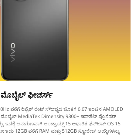
 ಮೊಬೈಲ್‌ ಫೀಚರ್ಸ್‌
20Hz ವರೆಗೆ ರಿಫ್ರೆಶ್ ರೇಟ್‌ ಸೌಲಭ್ಯದ ಜೊತೆಗೆ 6.67 ಇಂಚಿನ AMOLED
 ಈ ಮೊಬೈಲ್‌ MediaTek Dimensity 9300+ ಚಿಪ್‌ಸೆಟ್‌ ಪ್ರೊಸೆಸರ್‌
್ದು, ಇದಕ್ಕೆ ಅನುಗುಣವಾಗಿ ಆಂಡ್ರಾಯ್ಡ್‌ 15 ಆಧಾರಿತ ಫನ್‌ಟಚ್‌ OS 15
 ಇದು 12GB ವರೆಗೆ RAM ಮತ್ತು 512GB ಸ್ಟೋರೇಜ್‌ ಆಯ್ಕೆಗಳನ್ನು