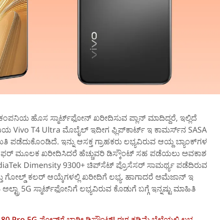
 ಕಂಪನಿಯ ಹೊಸ ಸ್ಮಾರ್ಟ್‌ಫೋನ್‌ ಖರೀದಿಸುವ ಪ್ಲಾನ್‌ ಮಾದಿದ್ದರೆ, ಇಲ್ಲಿದೆ
ಿಯ Vivo T4 Ultra ಮೊಬೈಲ್‌ ಇದೀಗ ಫ್ಲಿಪ್‌ಕಾರ್ಟ್‌ ಇ ಕಾಮರ್ಸ್‌ನ SASA
ತಿ ಪಡೆದುಕೊಂಡಿದೆ. ಇನ್ನು ಆಸಕ್ತ ಗ್ರಾಹಕರು ಲಭ್ಯವಿರುವ ಆಯ್ದ ಬ್ಯಾಂಕ್‌ಗಳ
ಫರ್‌ ಮೂಲಕ ಖರೀದಿಸಿದರೆ ಹೆಚ್ಚುವರಿ ಡಿಸ್ಕೌಂಟ್‌ ಸಹ ಪಡೆಯಲು ಅವಕಾಶ
Tek Dimensity 9300+ ಚಿಪ್‌ಸೆಟ್‌ ಪ್ರೊಸೆಸರ್‌ ಸಾಮರ್ಥ್ಯ ಪಡೆದಿರುವ
ತು ಗೋಲ್ಡ್‌ ಕಲರ್‌ ಆಯ್ಕೆಗಳಲ್ಲಿ ಖರೀದಿಗೆ ಲಭ್ಯ. ಹಾಗಾದರೆ ಅಮೆಜಾನ್‌ ಇ
ಅಲ್ಟ್ರಾ 5G ಸ್ಮಾರ್ಟ್‌ಫೋನಿಗೆ ಲಭ್ಯವಿರುವ ಕೊಡುಗೆ ಬಗ್ಗೆ ಇನ್ನಷ್ಟು ಮಾಹಿತಿ
Pro 5G ಫೋನ್‌ಗೆ ಭಾರೀ ಡಿಸ್ಕೌಂಟ್‌! ಈಗ ಕಡಿಮೆ ಬೆಲೆಯಲ್ಲಿ ಲಭ್ಯ