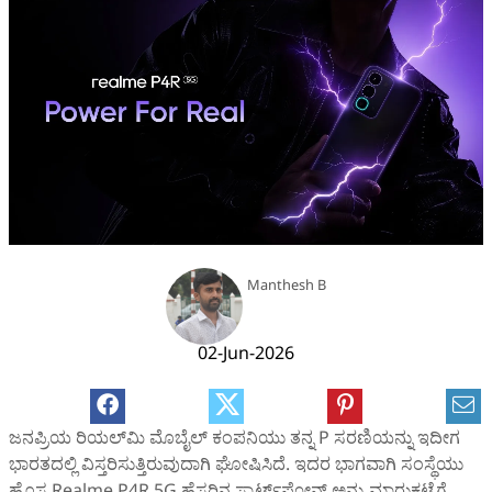
Manthesh B
02-Jun-2026
ಜನಪ್ರಿಯ ರಿಯಲ್‌ಮಿ ಮೊಬೈಲ್‌ ಕಂಪನಿಯು ತನ್ನ P ಸರಣಿಯನ್ನು ಇದೀಗ
ಭಾರತದಲ್ಲಿ ವಿಸ್ತರಿಸುತ್ತಿರುವುದಾಗಿ ಘೋಷಿಸಿದೆ. ಇದರ ಭಾಗವಾಗಿ ಸಂಸ್ಥೆಯು
ಹೊಸ Realme P4R 5G ಹೆಸರಿನ ಸ್ಮಾರ್ಟ್‌ಫೋನ್‌ ಅನ್ನು ಮಾರುಕಟ್ಟೆಗೆ