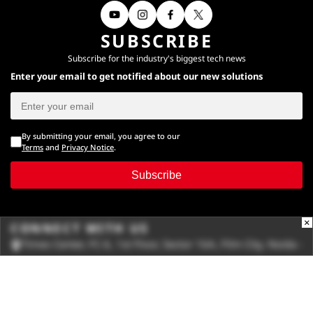
SUBSCRIBE
Subscribe for the industry's biggest tech news
Enter your email to get notified about our new solutions
By submitting your email, you agree to our
Terms
and
Privacy Notice
.
Subscribe
×
CONNECT WITH US
Times Center, FC-6, 1st Floor, Sector 16A, Film City, Noida -
201301
(+91-120-6776999)
(1800 121 0005)