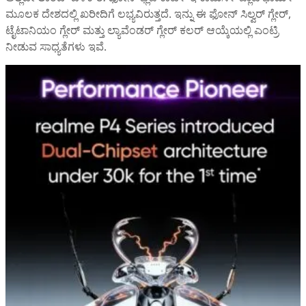
ಮೂಲಕ ದೇಶದಲ್ಲಿ ಖರೀದಿಗೆ ಲಭ್ಯವಿರುತ್ತದೆ. ಇನ್ನು ಈ ಫೋನ್‌ ಸಿಲ್ವರ್ ಗ್ಲೇರ್,
ಟೈಟಾನಿಯಂ ಗ್ಲೇರ್ ಮತ್ತು ಲ್ಯಾವೆಂಡರ್ ಗ್ಲೇರ್ ಕಲರ್‌ ಆಯ್ಕೆಯಲ್ಲಿ ಎಂಟ್ರಿ
ನೀಡುವ ಸಾಧ್ಯತೆಗಳು ಇವೆ.