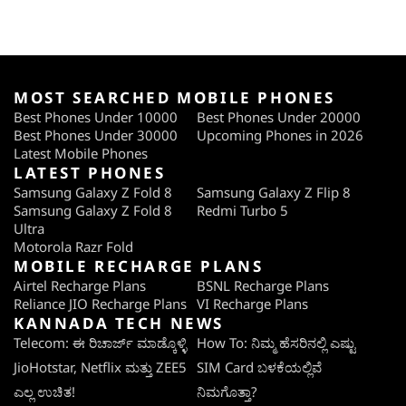
MOST SEARCHED MOBILE PHONES
Best Phones Under 10000
Best Phones Under 20000
Best Phones Under 30000
Upcoming Phones in 2026
Latest Mobile Phones
LATEST PHONES
Samsung Galaxy Z Fold 8
Samsung Galaxy Z Flip 8
Samsung Galaxy Z Fold 8
Redmi Turbo 5
Ultra
Motorola Razr Fold
MOBILE RECHARGE PLANS
Airtel Recharge Plans
BSNL Recharge Plans
Reliance JIO Recharge Plans
VI Recharge Plans
KANNADA TECH NEWS
Telecom: ಈ ರಿಚಾರ್ಜ್ ಮಾಡ್ಕೊಳ್ಳಿ
How To: ನಿಮ್ಮ ಹೆಸರಿನಲ್ಲಿ ಎಷ್ಟು
JioHotstar, Netflix ಮತ್ತು ZEE5
SIM Card ಬಳಕೆಯಲ್ಲಿವೆ
ಎಲ್ಲ ಉಚಿತ!
ನಿಮಗೊತ್ತಾ?