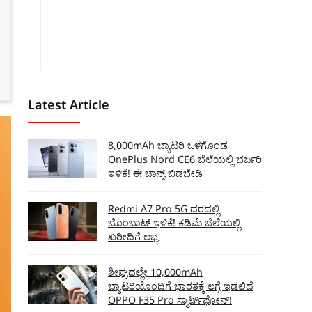
Latest Article
8,000mAh ಬ್ಯಾಟರಿ ಒಳಗೊಂಡ
OnePlus Nord CE6 ಬೆಲೆಯಲ್ಲಿ ಭರ್ಜರಿ
ಇಳಿಕೆ! ಈ ಚಾನ್ಸ್‌ ಬಿಡಬೇಡಿ
Redmi A7 Pro 5G ದರದಲ್ಲಿ
ಬೊಂಬಾಟ್‌ ಇಳಿಕೆ! ಕಡಿಮೆ ಬೆಲೆಯಲ್ಲಿ
ಖರೀದಿಗೆ ಲಭ್ಯ
ಶೀಘ್ರದಲ್ಲೇ 10,000mAh
ಬ್ಯಾಟರಿಯೊಂದಿಗೆ ಭಾರತಕ್ಕೆ ಲಗ್ಗೆ ಇಡಲಿದೆ
OPPO F35 Pro ಸ್ಮಾರ್ಟ್‌ಫೋನ್‌!