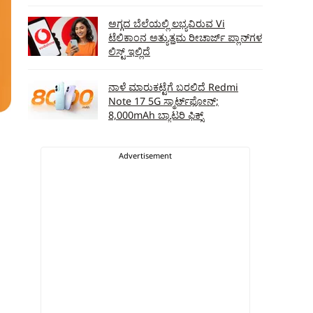
ಅಗ್ಗದ ಬೆಲೆಯಲ್ಲಿ ಲಭ್ಯವಿರುವ Vi
ಟೆಲಿಕಾಂನ ಅತ್ಯುತ್ತಮ ರೀಚಾರ್ಜ್‌ ಪ್ಲಾನ್‌ಗಳ
ಲಿಸ್ಟ್‌ ಇಲ್ಲಿದೆ
ನಾಳೆ ಮಾರುಕಟ್ಟೆಗೆ ಬರಲಿದೆ Redmi
Note 17 5G ಸ್ಮಾರ್ಟ್‌ಫೋನ್‌;
8,000mAh ಬ್ಯಾಟರಿ ಫಿಕ್ಸ್‌