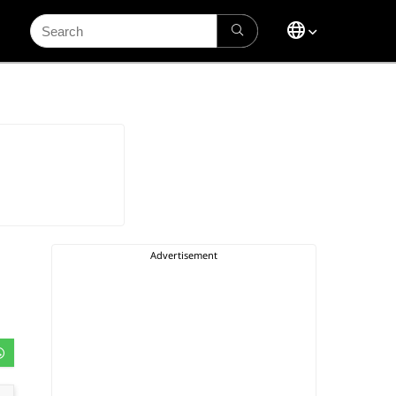
Search
for: