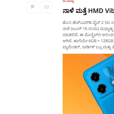
ನಾಳೆ ಮತ್ತೆ HMD V
ಹೊಸ ಹೆಚ್‌ಎಮ್‌ಡಿ ವೈಬ್‌ 2 5G ಸ
ನಾಳೆ (ಜೂನ್‌ 16 ರಂದು) ಮಧ್ಯಾಹ್ನ 
ಮಾಡಲಿದೆ. ಈ ಮೊಬೈಲ್‌ನ ಆರಂಭಿ
ಆಗಿದೆ. ಹಾಗೆಯೇ 6GB + 128GB ವೇ
ಲ್ಯಾವೆಂಡರ್, ನಾರ್ಡಿಕ್ ಬ್ಲೂ ಮತ್ತು