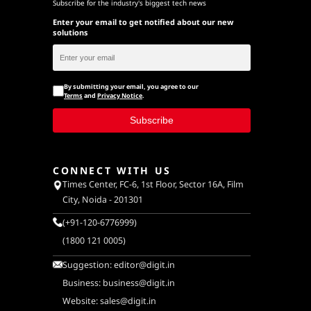
Subscribe for the industry's biggest tech news
Enter your email to get notified about our new
solutions
By submitting your email, you agree to our
Terms
and
Privacy Notice
.
Subscribe
CONNECT WITH US
Times Center, FC-6, 1st Floor, Sector 16A, Film
City, Noida - 201301
(+91-120-6776999)
(1800 121 0005)
Suggestion:
editor@digit.in
Business:
business@digit.in
Website:
sales@digit.in