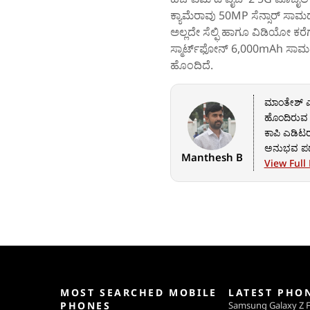
ಕ್ಯಾಮೆರಾವು 50MP ಸೆನ್ಸಾರ್‌ ಸಾಮರ್ಥ
ಅಲ್ಲದೇ ಸೆಲ್ಫಿ ಹಾಗೂ ವಿಡಿಯೋ ಕರೆ
ಸ್ಮಾರ್ಟ್‌ಫೋನ್‌ 6,000mAh ಸಾಮರ್
ಹೊಂದಿದೆ.
ಮಾಂತೇಶ್ ಎಂ
ಹೊಂದಿರುವ ಪತ
ಕಾಪಿ ಎಡಿಟರ್
ಅನುಭವ ಪಡೆ
Manthesh B
ವಿಭಾಗದಲ್ಲಿ
View Full 
MOST SEARCHED MOBILE
LATEST PHO
PHONES
Samsung Galaxy Z F