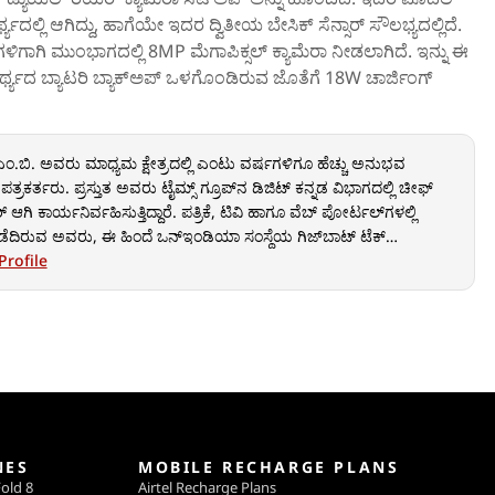
್ಯದಲ್ಲಿ ಆಗಿದ್ದು, ಹಾಗೆಯೇ ಇದರ ದ್ವಿತೀಯ ಬೇಸಿಕ್ ಸೆನ್ಸಾರ್‌ ಸೌಲಭ್ಯದಲ್ಲಿದೆ.
ಗಳಿಗಾಗಿ ಮುಂಭಾಗದಲ್ಲಿ 8MP ಮೆಗಾಪಿಕ್ಸಲ್ ಕ್ಯಾಮೆರಾ ನೀಡಲಾಗಿದೆ. ಇನ್ನು ಈ
ಥ್ಯದ ಬ್ಯಾಟರಿ ಬ್ಯಾಕ್‌ಅಪ್‌ ಒಳಗೊಂಡಿರುವ ಜೊತೆಗೆ 18W ಚಾರ್ಜಿಂಗ್‌
.ಬಿ. ಅವರು ಮಾಧ್ಯಮ ಕ್ಷೇತ್ರದಲ್ಲಿ ಎಂಟು ವರ್ಷಗಳಿಗೂ ಹೆಚ್ಚು ಅನುಭವ
್ರಕರ್ತರು. ಪ್ರಸ್ತುತ ಅವರು ಟೈಮ್ಸ್ ಗ್ರೂಪ್‌ನ ಡಿಜಿಟ್ ಕನ್ನಡ ವಿಭಾಗದಲ್ಲಿ ಚೀಫ್
 ಆಗಿ ಕಾರ್ಯನಿರ್ವಹಿಸುತ್ತಿದ್ದಾರೆ. ಪತ್ರಿಕೆ, ಟಿವಿ ಹಾಗೂ ವೆಬ್ ಪೋರ್ಟಲ್‌ಗಳಲ್ಲಿ
ದಿರುವ ಅವರು, ಈ ಹಿಂದೆ ಒನ್‌ಇಂಡಿಯಾ ಸಂಸ್ಥೆಯ ಗಿಜ್‌ಬಾಟ್ ಟೆಕ್
ಯೂ ಉಪಸಂಪಾದಕರಾಗಿ ಸೇವೆ ಸಲ್ಲಿಸಿದ್ದಾರೆ.
Profile
NES
MOBILE RECHARGE PLANS
old 8
Airtel Recharge Plans