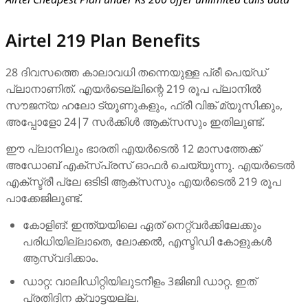
Airtel 219 Plan Benefits
28 ദിവസത്തെ കാലാവധി തന്നെയുള്ള പ്രീ പെയ്ഡ്
പ്ലാനാണിത്. എയർടെല്ലിന്റെ 219 രൂപ പ്ലാനിൽ
സൗജന്യ ഹലോ ട്യൂണുകളും, ഫ്രീ വിങ്ക് മ്യൂസിക്കും,
അപ്പോളോ 24|7 സർക്കിൾ ആക്സസും ഇതിലുണ്ട്.
ഈ പ്ലാനിലും ഭാരതി എയർടെൽ 12 മാസത്തേക്ക്
അഡോബ് എക്സ്പ്രസ് ഓഫർ ചെയ്യുന്നു. എയർടെൽ
എക്സ്ട്രീ പ്ലേ ഒടിടി ആക്സസും എയർടെൽ 219 രൂപ
പാക്കേജിലുണ്ട്.
കോളിങ്: ഇന്ത്യയിലെ ഏത് നെറ്റ്‌വർക്കിലേക്കും
പരിധിയില്ലാതെ, ലോക്കൽ, എസ്ടിഡി കോളുകൾ
ആസ്വദിക്കാം.
ഡാറ്റ: വാലിഡിറ്റിയിലുടനീളം 3ജിബി ഡാറ്റ. ഇത്
പ്രതിദിന ക്വാട്ടയല്ല.