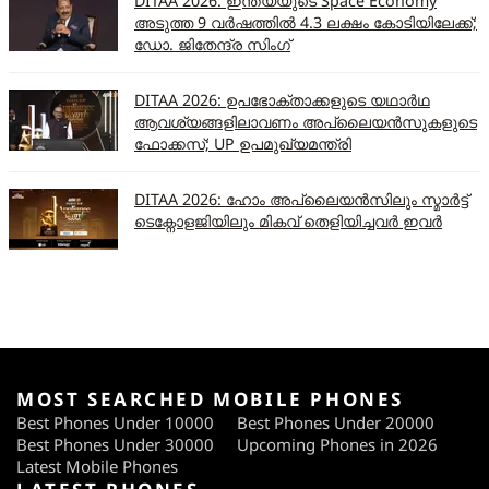
DITAA 2026: ഇന്ത്യയുടെ Space Economy
അടുത്ത 9 വർഷത്തിൽ 4.3 ലക്ഷം കോടിയിലേക്ക്;
ഡോ. ജിതേന്ദ്ര സിംഗ്
DITAA 2026: ഉപഭോക്താക്കളുടെ യഥാർഥ
ആവശ്യങ്ങളിലാവണം അപ്ലൈയൻസുകളുടെ
ഫോക്കസ്; UP ഉപമുഖ്യമന്ത്രി
DITAA 2026: ഹോം അപ്ലൈയൻസിലും സ്മാർട്ട്
ടെക്നോളജിയിലും മികവ് തെളിയിച്ചവർ ഇവർ
MOST SEARCHED MOBILE PHONES
Best Phones Under 10000
Best Phones Under 20000
Best Phones Under 30000
Upcoming Phones in 2026
Latest Mobile Phones