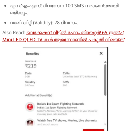
എസ്എംഎസ്: ദിവസേന 100 SMS സൗജന്യമായി
ലഭിക്കും.
വാലിഡിറ്റി (Validity): 28 ദിവസം.
Also Read:
വെക്കേഷന് വീട്ടിൽ ഹോം തിയേറ്റർ! 65 ഇഞ്ച്
Mini LED QLED TV കൾ ആമസോണിൽ പകുതി വിലയ്ക്ക്