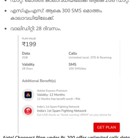
ഡാറ്റ: മൊത്തം കാലാവധിയിലേക്ക് ആകെ 2GB ഡാറ്റ.
എസ്എംഎസ്: ആകെ 300 SMS മൊത്തം
കാലാവധിയിലേക്ക്.
വാലിഡിറ്റി: 28 ദിവസം.
Airtel Cheapest Plan under Rs 200 offer unlimited calls data