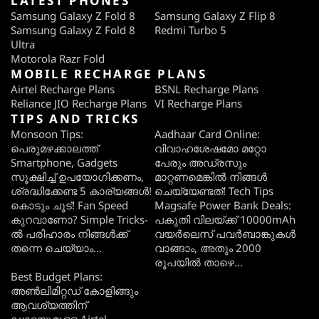
LATEST PHONES
Samsung Galaxy Z Fold 8
Samsung Galaxy Z Flip 8
Samsung Galaxy Z Fold 8
Redmi Turbo 5
Ultra
Motorola Razr Fold
MOBILE RECHARGE PLANS
Airtel Recharge Plans
BSNL Recharge Plans
Reliance JIO Recharge Plans
VI Recharge Plans
TIPS AND TRICKS
Monsoon Tips:
Aadhaar Card Online:
പെരുമഴക്കാലത്ത്
വിവാഹശേഷമോ മറ്റോ
Smartphone, Gadgets
പേരും അഡ്രസും
സൂക്ഷിച്ച് ഉപയോഗിക്കണം,
മാറ്റണമെങ്കിൽ നിങ്ങൾ
ശ്രദ്ധിക്കേണ്ട 5 കാര്യങ്ങൾ!
ചെയ്യേണ്ടത്! Tech Tips
കൊടും ചൂട്! Fan Speed
Magsafe Power Bank Deals:
കുറവാണോ? Simple Tricks-
പകുതി വിലയ്ക്ക് 10000mAh
ൽ പരിഹാരം നിങ്ങൾക്ക്
വയർലെസ് പവർബാങ്കുകൾ
തന്നെ ചെയ്യാം…
വാങ്ങാം, അതും 2000
രൂപയിൽ താഴെ…
Best Budget Plans:
അൺലിമിറ്റഡ് കോളിങ്ങും
ആവശ്യത്തിന്
ഡാറ്റയുമുള്ള Airtel