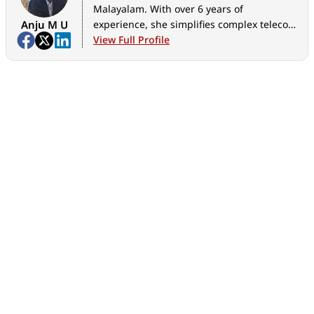
Malayalam. With over 6 years of
Anju M U
experience, she simplifies complex telecom
and OTT updates into actionable insights
View Full Profile
for the Malayalam news community.