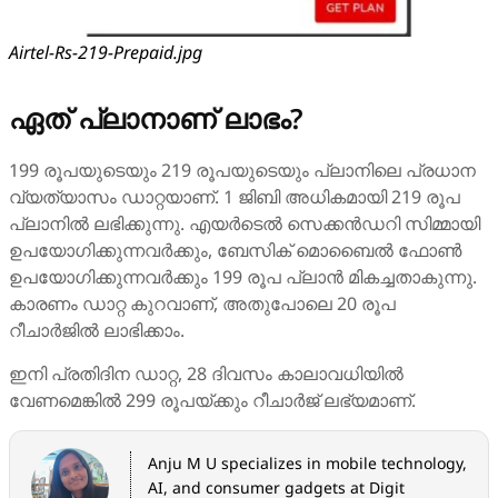
Airtel-Rs-219-Prepaid.jpg
ഏത് പ്ലാനാണ് ലാഭം?
199 രൂപയുടെയും 219 രൂപയുടെയും പ്ലാനിലെ പ്രധാന
വ്യത്യാസം ഡാറ്റയാണ്. 1 ജിബി അധികമായി 219 രൂപ
പ്ലാനിൽ ലഭിക്കുന്നു. എയർടെൽ സെക്കൻഡറി സിമ്മായി
ഉപയോഗിക്കുന്നവർക്കും, ബേസിക് മൊബൈൽ ഫോൺ
ഉപയോഗിക്കുന്നവർക്കും 199 രൂപ പ്ലാൻ മികച്ചതാകുന്നു.
കാരണം ഡാറ്റ കുറവാണ്, അതുപോലെ 20 രൂപ
റീചാർജിൽ ലാഭിക്കാം.
ഇനി പ്രതിദിന ഡാറ്റ, 28 ദിവസം കാലാവധിയിൽ
വേണമെങ്കിൽ 299 രൂപയ്ക്കും റീചാർജ് ലഭ്യമാണ്.
Anju M U specializes in mobile technology,
AI, and consumer gadgets at Digit