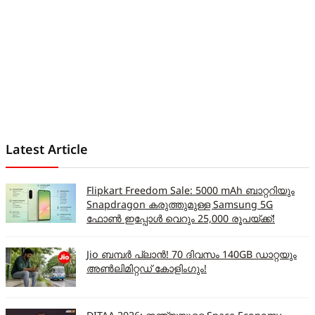
Latest Article
Flipkart Freedom Sale: 5000 mAh ബാറ്ററിയും
Snapdragon കരുത്തുമുള്ള Samsung 5G
ഫോൺ ഇപ്പോൾ വെറും 25,000 രൂപയ്ക്ക്!
Jio ബമ്പർ പ്ലാൻ! 70 ദിവസം 140GB ഡാറ്റയും
അൺലിമിറ്റഡ് കോളിംഗും!