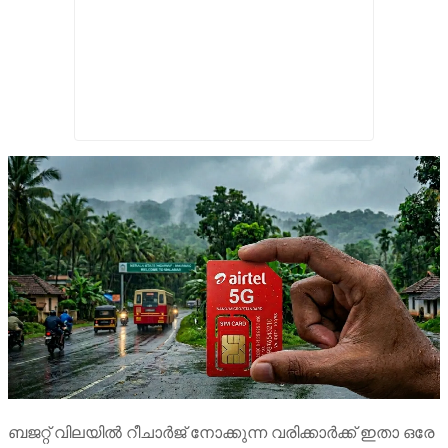
ബജറ്റ് വിലയിൽ റീചാർജ് നോക്കുന്ന വരിക്കാർക്ക് ഇതാ ഒരേ