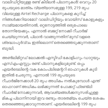
വാലിഡിറ്റിയുള്ള രണ്ട് കിടിലൻ പ്ലാനുകൾ! വെറും 20
രൂപയുടെ മാത്രം വ്യത്യാസമുള്ള 199, 219 രൂപ
വിലയുള്ള Airtel Recharge പ്ലാനുകളെ കുറിച്ച്
നിങ്ങൾക്കറിയാമോ? വാലിഡിറ്റിയും വോയിസ് കോളുകളും
സാമ്യമായതിനാൽ, ഒറ്റനോട്ടത്തിൽ ഒരുപോലെ
തോന്നിയേക്കും. എന്നാൽ ബജറ്റ് നോക്കി റീചാർജ്
ചെയ്യുന്നവർ, പ്ലാൻ വാങ്ങുന്നതിന് മുമ്പ് വളരെ
ശ്രദ്ധാപൂർവ്വം ഇതിലൊന്ന് തെരഞ്ഞെടുക്കുന്നതാണ്
ബുദ്ധി.
അൺലിമിറ്റഡ് ലോക്കൽ-എസ്ടിഡി കോളിംഗും ഡാറ്റയും
എസ്എംഎസ്സും രണ്ട് പ്ലാനുകളിലുമുണ്ട്. ഒപ്പം
എയർടെലിന്റെ വക കോംപ്ലിമെന്ററി ഓഫറുകൾ കൂടി
ഇതിൽ ചേരുന്നു. എന്നാൽ 199 രൂപയുടെ
റീചാർജിനേക്കാൾ 20 രൂപ അധികം നൽകുമ്പോൾ എന്ത്
ഓഫറാണ് അധികം ലഭിക്കുന്നത്! പോക്കറ്റ് ഫ്രണ്ട്ലി
റീചാർജ് നോക്കുന്നവർ, ആവശ്യങ്ങൾക്കനുസരിച്ചുള്ള
മികച്ച പ്ലാനിനായി ഇവ രണ്ടും താരതമ്യം ചെയ്ത ശേഷം
തെരഞ്ഞെടുക്കാവുന്നതാണ്. എയർടെലിന്റെ 199 രൂപ