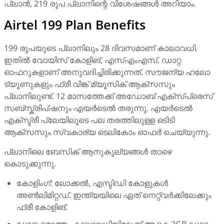
പ്ലാൻ, 219 രൂപ പ്ലാനിന്റെ വിശേഷങ്ങൾ അറിയാം.
Airtel 199 Plan Benefits
199 രൂപയുടെ പ്ലാനിലും 28 ദിവസമാണ് കാലാവധി.
ഇതിൽ വോയിസ് കോളിങ്, എസ്എംഎസ്, ഡാറ്റ
ഓഫറുകളാണ് അനുവദിച്ചിരിക്കുന്നത്. സൗജന്യ ഹലോ
ട്യൂണുകളും ഫ്രീ വിങ്ക് മ്യൂസിക് ആക്സസും
പ്ലാനിലുണ്ട്. 12 മാസത്തേക്ക് അഡോബ് എക്സ്പ്രെസ്
സബ്സ്ക്രിപ്ഷനും എയർടെൽ തരുന്നു. എയർടെൽ
എക്സ്ട്രീ പ്ലേയിലൂടെ പല തരത്തിലുള്ള ഒടിടി
ആക്സസും സ്വകാര്യ ടെലികോം ഓഫർ ചെയ്യുന്നു.
പ്ലാനിലെ ബേസിക് ആനുകൂല്യങ്ങൾ താഴെ
കൊടുക്കുന്നു.
കോളിംഗ്: ലോക്കൽ, എസ്ടിഡി കോളുകൾ
അൺലിമിറ്റഡ്. ഇന്ത്യയിലെ ഏത് നെറ്റ്‌വർക്കിലേക്കും
ഫ്രീ കോളിങ്.