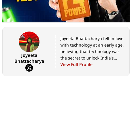
Joyeeta Bhattacharya fell in love
with technology at an early age,
believing that technology was
Joyeeta
the secret to unlock India's
Bhattacharya
limitless potential. She is
View Full Profile
currently Assistant Editor -
Bangla at Digit.