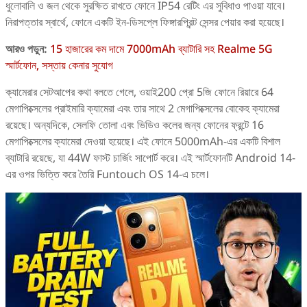
ধুলোবালি ও জল থেকে সুরক্ষিত রাখতে ফোনে IP54 রেটিং এর সুবিধাও পাওয়া যাবে।
নিরাপত্তার স্বার্থে, ফোনে একটি ইন-ডিসপ্লে ফিঙ্গারপ্রিন্ট সেন্সর পেয়ার করা হয়েছে।
আরও পড়ুন:
15 হাজারের কম দামে 7000mAh ব্যাটারি সহ Realme 5G
স্মার্টফোন, সস্তায় কেনার সুযোগ
ক্যামেরার সেটআপের কথা বলতে গেলে, ওয়াই200 প্রো 5জি ফোনে রিয়ারে 64
মেগাপিক্সেলের প্রাইমারি ক্যামেরা এবং তার সাথে 2 মেগাপিক্সেলের বোকেহ ক্যামেরা
রয়েছে। অন্যদিকে, সেলফি তোলা এবং ভিডিও কলের জন্য ফোনের ফ্রন্টে 16
মেগাপিক্সেলের ক্যামেরা দেওয়া হয়েছে। এই ফোনে 5000mAh-এর একটি বিশাল
ব্যাটারি রয়েছে, যা 44W ফাস্ট চার্জিং সাপোর্ট করে। এই স্মার্টফোনটি Android 14-
এর ওপর ভিত্তি করে তৈরি Funtouch OS 14-এ চলে।