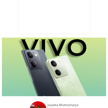
Joyeeta Bhattacharya