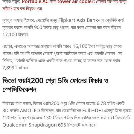
আরও পড়ুন:
Portable AC নাকি tower air cooler: কোনটা আপনার জন্য
সঠিক? হবে কম বিদ্যুৎ খরচ
ব্যাঙ্ক অফার হিসেবে, পেমেন্টের জন্য Flipkart Axis Bank-এর ক্রেডিট কার্ড
ব্যবহার করলে আপনি 900 টাকার ছাড় পাবেন, যার ফলে ফোনের দাম কমে দাঁড়াবে
17,100 টাকায়।
এছাড়া, এক্সচেঞ্জ অফারের মাধ্যমে আপনি আরও 16,100 টাকা পর্যন্ত ছাড় পেতে
পারেন। যদি আপনি আপনার কোনো পুরনো স্মার্টফোন বদলে এই ফোনটি কেনেন। সব
মিলিয়ে, ফোনটি বর্তমানে এমন একটি দামে পাওয়া যাচ্ছে যা আসল দাম থেকে প্রায়
7,899 টাকা কম।
ভিভো ওয়াই200 প্রো 5জি ফোনের ফিচার ও
স্পেসিফিকেশন
ফিচারের কথা বললে, ভিভো ওয়াই200 প্রো 5জি ফোনে রয়েছে 6.78 ইঞ্চির একটি
3D কার্ভড AMOLED ডিসপ্লে, যার রেজোলিউশন Full HD+। এছাড়া ডিসপ্লেতে
120Hz রিফ্রেশ রেট এবং 1300 নিটস পর্যন্ত পিক ব্রাইটনেস পাওয়া যায়। ডিভাইসটি
Qualcomm Snapdragon 695 চিপসেটে কাজ করে।