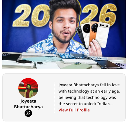
Joyeeta Bhattacharya fell in love
with technology at an early age,
believing that technology was
Joyeeta
the secret to unlock India's
Bhattacharya
limitless potential. She is
View Full Profile
currently Assistant Editor -
Bangla at Digit.