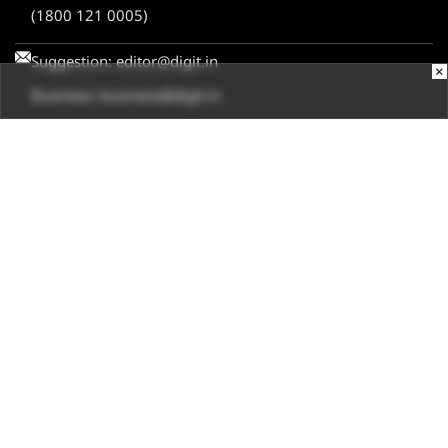
(1800 121 0005)
Suggestion:
editor@digit.in
×
Business:
business@digit.in
Website:
sales@digit.in
ABOUT US
CONTACT US
ADVERTISE WITH US
REGULATORY
TERMS & CONDITIONS
PRIVACY POLICY
DISCLAIMER
© 2026
Digit.in
, All rights reserved